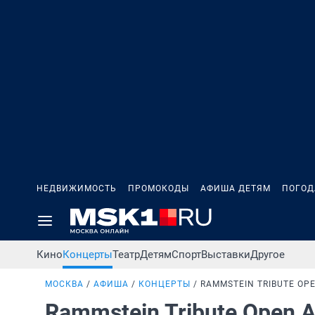
НЕДВИЖИМОСТЬ
ПРОМОКОДЫ
АФИША ДЕТЯМ
ПОГОД
Кино
Концерты
Театр
Детям
Спорт
Выставки
Другое
МОСКВА
АФИША
КОНЦЕРТЫ
RAMMSTEIN TRIBUTE OPE
Rammstein Tribute Open A