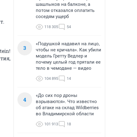
шашлыков на балконе, а
потом отказался оплатить
соседям ущерб
.

118 305
54
«Подушкой надавил на лицо,
3
чтобы не кричала». Как убили
in! 
модель Гретту Ведлер и
ия, 
почему целый год прятали ее
тело в чемодане — видео
104 895
14
«До сих пор дроны
4
взрываются». Что известно
об атаке на склад Wildberries
во Владимирской области
101 913
18