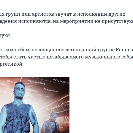
х групп или артистов звучат в исполнении других 
едения исполняются, на мероприятии не присутствуют
хе!

ытым небом, посвященное легендарной группе Rammste
тобы стать частью незабываемого музыкального событ
ергетикой!