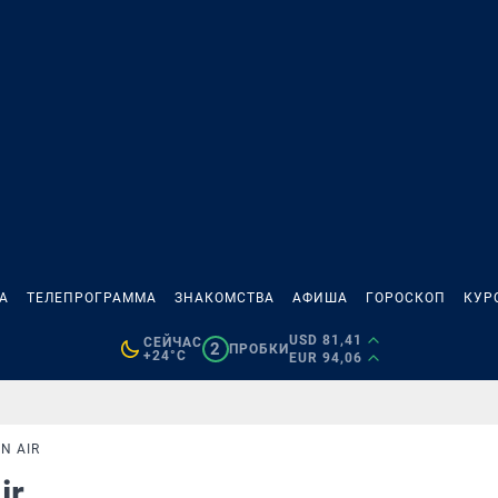
А
ТЕЛЕПРОГРАММА
ЗНАКОМСТВА
АФИША
ГОРОСКОП
КУР
USD 81,41
СЕЙЧАС
2
ПРОБКИ
+24°C
EUR 94,06
N AIR
ir