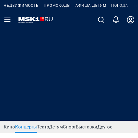
НЕДВИЖИМОСТЬ
ПРОМОКОДЫ
АФИША ДЕТЯМ
ПОГОДА
Т
Кино
Концерты
Театр
Детям
Спорт
Выставки
Другое