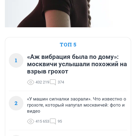
ТОП 5
«Аж вибрация была по дому»:
1
москвичи услышали похожий на
взрыв грохот
432 219
374
«У машин сигналки заорали». Что известно о
2
грохоте, который напугал москвичей: фото и
видео
415 653
95