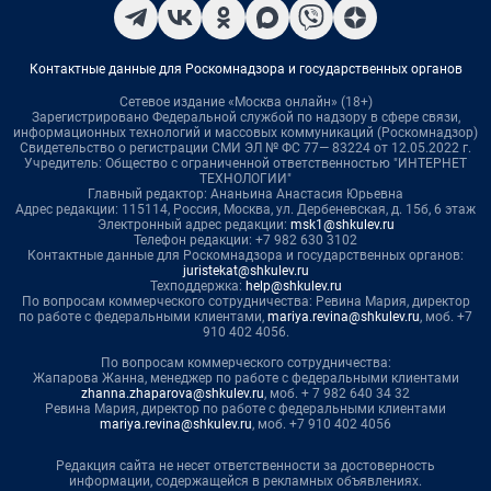
Контактные данные для Роскомнадзора и государственных органов
Сетевое издание «Москва онлайн» (18+)
Зарегистрировано Федеральной службой по надзору в сфере связи,
информационных технологий и массовых коммуникаций (Роскомнадзор)
Свидетельство о регистрации СМИ ЭЛ № ФС 77— 83224 от 12.05.2022 г.
Учредитель: Общество с ограниченной ответственностью "ИНТЕРНЕТ
ТЕХНОЛОГИИ"
Главный редактор: Ананьина Анастасия Юрьевна
Адрес редакции: 115114, Россия, Москва, ул. Дербеневская, д. 15б, 6 этаж
Электронный адрес редакции:
msk1@shkulev.ru
Телефон редакции: +7 982 630 3102
Контактные данные для Роскомнадзора и государственных органов:
juristekat@shkulev.ru
Техподдержка:
help@shkulev.ru
По вопросам коммерческого сотрудничества: Ревина Мария, директор
по работе с федеральными клиентами,
mariya.revina@shkulev.ru
, моб. +7
910 402 4056.
По вопросам коммерческого сотрудничества:
Жапарова Жанна, менеджер по работе с федеральными клиентами
zhanna.zhaparova@shkulev.ru
, моб. + 7 982 640 34 32
Ревина Мария, директор по работе с федеральными клиентами
mariya.revina@shkulev.ru
, моб. +7 910 402 4056
Редакция сайта не несет ответственности за достоверность
информации, содержащейся в рекламных объявлениях.