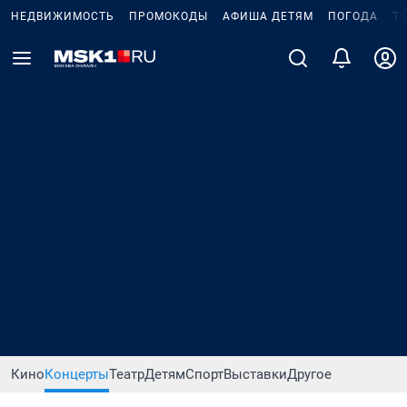
НЕДВИЖИМОСТЬ
ПРОМОКОДЫ
АФИША ДЕТЯМ
ПОГОДА
Т
Кино
Концерты
Театр
Детям
Спорт
Выставки
Другое