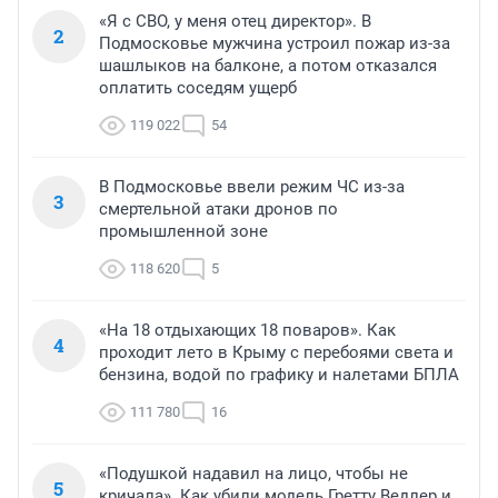
«Я с СВО, у меня отец директор». В
2
Подмосковье мужчина устроил пожар из-за
шашлыков на балконе, а потом отказался
оплатить соседям ущерб
119 022
54
В Подмосковье ввели режим ЧС из-за
3
смертельной атаки дронов по
промышленной зоне
118 620
5
«На 18 отдыхающих 18 поваров». Как
4
проходит лето в Крыму с перебоями света и
бензина, водой по графику и налетами БПЛА
111 780
16
«Подушкой надавил на лицо, чтобы не
5
кричала». Как убили модель Гретту Ведлер и