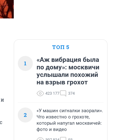
ТОП 5
«Аж вибрация была
1
по дому»: москвичи
услышали похожий
на взрыв грохот
423 177
374
и 
«У машин сигналки заорали».
2
Что известно о грохоте,
 
который напугал москвичей:
фото и видео
397 824
93