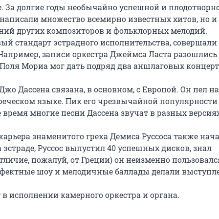
е. За долгие годы необычайно успешной и плодотворно
написали множество всемирно известных хитов, но и 
ний других композиторов и фольклорных мелодий. 
ый стандарт эстрадного исполнительства, совершали 
Например, записи оркестра Джеймса Ласта разошлись 
 Поля Мориа мог дать подряд два аншлаговых концерта
о Дассена связана, в основном, с Европой. Он пел на 
реческом языке. Пик его чрезвычайной популярности 
 время многие песни Дассена звучат в разных версиях
арьера знаменитого грека Демиса Руссоса также нача
а эстраде, Руссос выпустил 40 успешных дисков, знал 
отличие, пожалуй, от Греции) он неизменно пользовался
ффектные шоу и мелодичные баллады делали выступле
 в исполнении камерного оркестра и органа.
