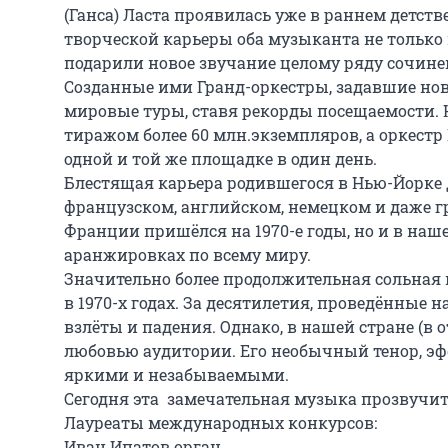
(Ганса) Ласта проявилась уже в раннем детств
творческой карьеры оба музыканта не только 
подарили новое звучание целому ряду сочине
Созданные ими Гранд-оркестры, задавшие нов
мировые туры, ставя рекорды посещаемости. 
тиражом более 60 млн.экземпляров, а оркестр
одной и той же площадке в один день.

Блестящая карьера родившегося в Нью-Йорке Дж
французском, английском, немецком и даже г
Франции пришёлся на 1970-е годы, но и в наше
аранжировках по всему миру.

Значительно более продолжительная сольная к
в 1970-х годах. За десятилетия, проведённые н
взлёты и падения. Однако, в нашей стране (в 
любовью аудитории. Его необычный тенор, э
яркими и незабываемыми.

Сегодня эта  замечательная музыка прозвучит
Лауреаты международных конкурсов: 

Иван Ипатов орган,
