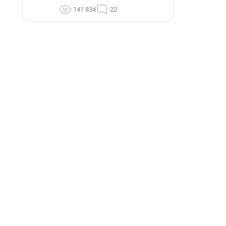
141 834
22