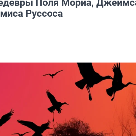
едевры Поля Мориа, Джеймс
емиса Руссоса