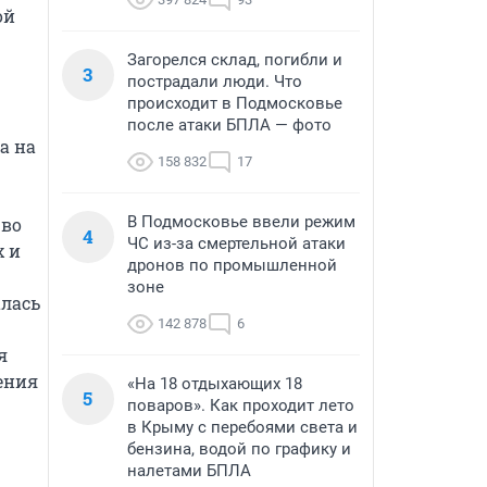
й 
Загорелся склад, погибли и
3
пострадали люди. Что
происходит в Подмосковье
после атаки БПЛА — фото
 на 
158 832
17
В Подмосковье ввели режим
во 
4
ЧС из-за смертельной атаки
 и 
дронов по промышленной
зоне
лась 
142 878
6
 
ния 
«На 18 отдыхающих 18
5
поваров». Как проходит лето
в Крыму с перебоями света и
бензина, водой по графику и
налетами БПЛА