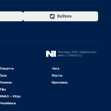
RuStore
Тольятти
Чита
Тула
Якутск
Тюмень
Ярославль
Уфа
ХМАО — Югра
Челябинск