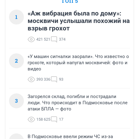
ТОП 5
«Аж вибрация была по дому»:
1
москвичи услышали похожий на
взрыв грохот
421 521
374
«У машин сигналки заорали». Что известно о
2
грохоте, который напугал москвичей: фото и
видео
393 336
93
Загорелся склад, погибли и пострадали
3
люди. Что происходит в Подмосковье после
атаки БПЛА — фото
158 625
17
В Подмосковье ввели режим ЧС из-за