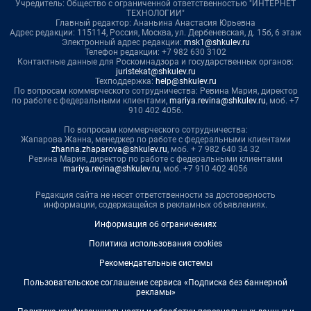
Учредитель: Общество с ограниченной ответственностью "ИНТЕРНЕТ
ТЕХНОЛОГИИ"
Главный редактор: Ананьина Анастасия Юрьевна
Адрес редакции: 115114, Россия, Москва, ул. Дербеневская, д. 15б, 6 этаж
Электронный адрес редакции:
msk1@shkulev.ru
Телефон редакции: +7 982 630 3102
Контактные данные для Роскомнадзора и государственных органов:
juristekat@shkulev.ru
Техподдержка:
help@shkulev.ru
По вопросам коммерческого сотрудничества: Ревина Мария, директор
по работе с федеральными клиентами,
mariya.revina@shkulev.ru
, моб. +7
910 402 4056.
По вопросам коммерческого сотрудничества:
Жапарова Жанна, менеджер по работе с федеральными клиентами
zhanna.zhaparova@shkulev.ru
, моб. + 7 982 640 34 32
Ревина Мария, директор по работе с федеральными клиентами
mariya.revina@shkulev.ru
, моб. +7 910 402 4056
Редакция сайта не несет ответственности за достоверность
информации, содержащейся в рекламных объявлениях.
Информация об ограничениях
Политика использования cookies
Рекомендательные системы
Пользовательское соглашение сервиса «Подписка без баннерной
рекламы»