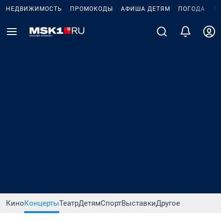
НЕДВИЖИМОСТЬ
ПРОМОКОДЫ
АФИША ДЕТЯМ
ПОГОДА
Т
Кино
Концерты
Театр
Детям
Спорт
Выставки
Другое