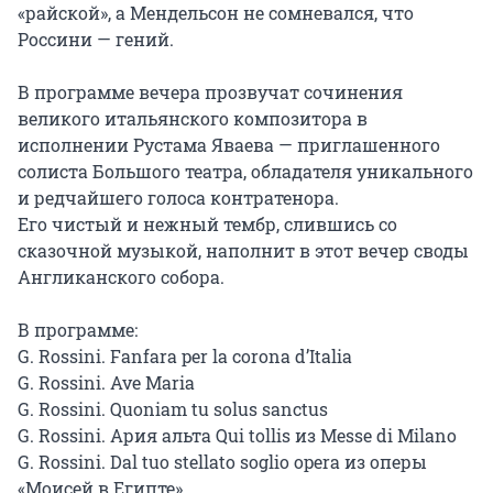
«райской», а Мендельсон не сомневался, что 
Россини — гений.

В программе вечера прозвучат сочинения 
великого итальянского композитора в 
исполнении Рустама Яваева — приглашенного 
солиста Большого театра, обладателя уникального 
и редчайшего голоса контратенора.

Его чистый и нежный тембр, слившись со 
сказочной музыкой, наполнит в этот вечер своды 
Англиканского собора.

В программе:

G. Rossini. Fanfara per la corona d’Italia

G. Rossini. Ave Maria

G. Rossini. Quoniam tu solus sanctus

G. Rossini. Ария альта Qui tollis из Messe di Milano

G. Rossini. Dal tuo stellato soglio opera из оперы 
«Моисей в Египте»
