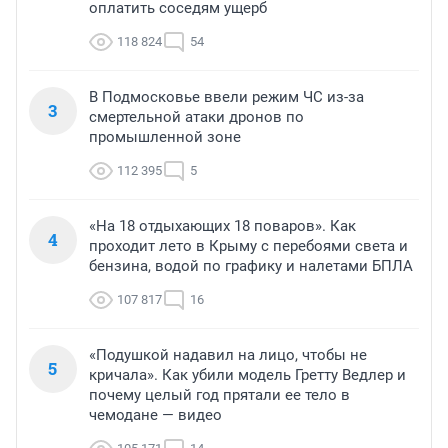
оплатить соседям ущерб
118 824
54
В Подмосковье ввели режим ЧС из-за
3
смертельной атаки дронов по
промышленной зоне
112 395
5
«На 18 отдыхающих 18 поваров». Как
4
проходит лето в Крыму с перебоями света и
бензина, водой по графику и налетами БПЛА
107 817
16
«Подушкой надавил на лицо, чтобы не
5
кричала». Как убили модель Гретту Ведлер и
почему целый год прятали ее тело в
чемодане — видео