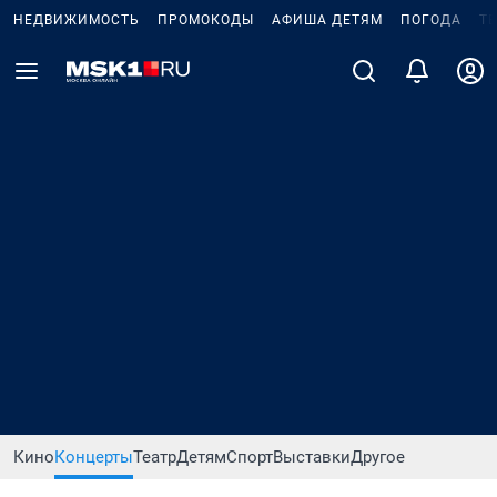
НЕДВИЖИМОСТЬ
ПРОМОКОДЫ
АФИША ДЕТЯМ
ПОГОДА
Т
Кино
Концерты
Театр
Детям
Спорт
Выставки
Другое