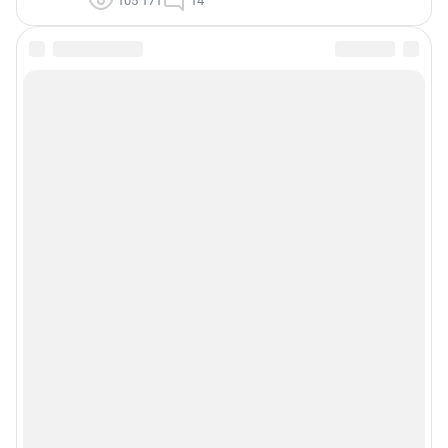
105 171
14
КУРСЫ ВАЛЮТ В МОСКВЕ
ПРОМОКОДЫ В МОСКВЕ
ЗНАКОМСТВА В МОСКВЕ
ПОГОДА В МОСКВЕ
ПРОБКИ В МОСКВЕ
ТЕЛЕПРОГРАММА В МОСКВЕ
ГОРОСКОП
Подписаться на новости
Сообщить новость
Рубрики
Реклама на сайте
О компании