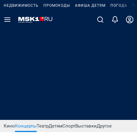
НЕДВИЖИМОСТЬ
ПРОМОКОДЫ
АФИША ДЕТЯМ
ПОГОДА
Т
Кино
Концерты
Театр
Детям
Спорт
Выставки
Другое