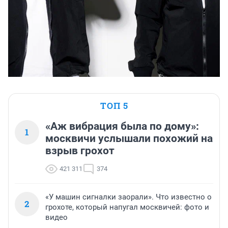
ТОП 5
«Аж вибрация была по дому»:
1
москвичи услышали похожий на
взрыв грохот
421 311
374
«У машин сигналки заорали». Что известно о
2
грохоте, который напугал москвичей: фото и
видео