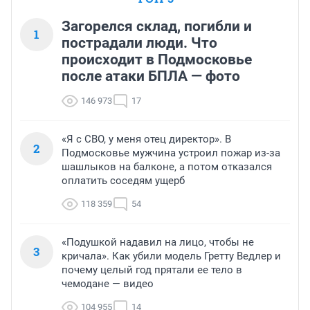
Загорелся склад, погибли и
1
пострадали люди. Что
происходит в Подмосковье
после атаки БПЛА — фото
146 973
17
«Я с СВО, у меня отец директор». В
2
Подмосковье мужчина устроил пожар из-за
шашлыков на балконе, а потом отказался
оплатить соседям ущерб
118 359
54
«Подушкой надавил на лицо, чтобы не
3
кричала». Как убили модель Гретту Ведлер и
почему целый год прятали ее тело в
чемодане — видео
104 955
14