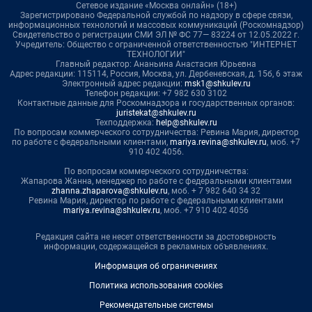
Сетевое издание «Москва онлайн» (18+)
Зарегистрировано Федеральной службой по надзору в сфере связи,
информационных технологий и массовых коммуникаций (Роскомнадзор)
Свидетельство о регистрации СМИ ЭЛ № ФС 77— 83224 от 12.05.2022 г.
Учредитель: Общество с ограниченной ответственностью "ИНТЕРНЕТ
ТЕХНОЛОГИИ"
Главный редактор: Ананьина Анастасия Юрьевна
Адрес редакции: 115114, Россия, Москва, ул. Дербеневская, д. 15б, 6 этаж
Электронный адрес редакции:
msk1@shkulev.ru
Телефон редакции: +7 982 630 3102
Контактные данные для Роскомнадзора и государственных органов:
juristekat@shkulev.ru
Техподдержка:
help@shkulev.ru
По вопросам коммерческого сотрудничества: Ревина Мария, директор
по работе с федеральными клиентами,
mariya.revina@shkulev.ru
, моб. +7
910 402 4056.
По вопросам коммерческого сотрудничества:
Жапарова Жанна, менеджер по работе с федеральными клиентами
zhanna.zhaparova@shkulev.ru
, моб. + 7 982 640 34 32
Ревина Мария, директор по работе с федеральными клиентами
mariya.revina@shkulev.ru
, моб. +7 910 402 4056
Редакция сайта не несет ответственности за достоверность
информации, содержащейся в рекламных объявлениях.
Информация об ограничениях
Политика использования cookies
Рекомендательные системы