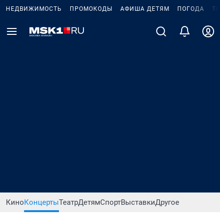
НЕДВИЖИМОСТЬ
ПРОМОКОДЫ
АФИША ДЕТЯМ
ПОГОДА
Т
Кино
Концерты
Театр
Детям
Спорт
Выставки
Другое