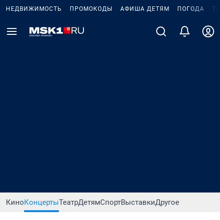
НЕДВИЖИМОСТЬ
ПРОМОКОДЫ
АФИША ДЕТЯМ
ПОГОДА
Т
Кино
Концерты
Театр
Детям
Спорт
Выставки
Другое