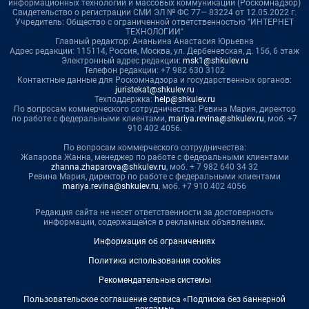
информационных технологий и массовых коммуникаций (Роскомнадзор)
Свидетельство о регистрации СМИ ЭЛ № ФС 77— 83224 от 12.05.2022 г.
Учредитель: Общество с ограниченной ответственностью "ИНТЕРНЕТ
ТЕХНОЛОГИИ"
Главный редактор: Ананьина Анастасия Юрьевна
Адрес редакции: 115114, Россия, Москва, ул. Дербеневская, д. 15б, 6 этаж
Электронный адрес редакции:
msk1@shkulev.ru
Телефон редакции: +7 982 630 3102
Контактные данные для Роскомнадзора и государственных органов:
juristekat@shkulev.ru
Техподдержка:
help@shkulev.ru
По вопросам коммерческого сотрудничества: Ревина Мария, директор
по работе с федеральными клиентами,
mariya.revina@shkulev.ru
, моб. +7
910 402 4056.
По вопросам коммерческого сотрудничества:
Жапарова Жанна, менеджер по работе с федеральными клиентами
zhanna.zhaparova@shkulev.ru
, моб. + 7 982 640 34 32
Ревина Мария, директор по работе с федеральными клиентами
mariya.revina@shkulev.ru
, моб. +7 910 402 4056
Редакция сайта не несет ответственности за достоверность
информации, содержащейся в рекламных объявлениях.
Информация об ограничениях
Политика использования cookies
Рекомендательные системы
Пользовательское соглашение сервиса «Подписка без баннерной
рекламы»