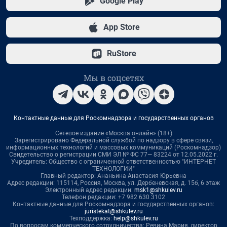
Google Play
App Store
RuStore
Мы в соцсетях
Контактные данные для Роскомнадзора и государственных органов
Сетевое издание «Москва онлайн» (18+)
Зарегистрировано Федеральной службой по надзору в сфере связи,
информационных технологий и массовых коммуникаций (Роскомнадзор)
Свидетельство о регистрации СМИ ЭЛ № ФС 77— 83224 от 12.05.2022 г.
Учредитель: Общество с ограниченной ответственностью "ИНТЕРНЕТ
ТЕХНОЛОГИИ"
Главный редактор: Ананьина Анастасия Юрьевна
Адрес редакции: 115114, Россия, Москва, ул. Дербеневская, д. 15б, 6 этаж
Электронный адрес редакции:
msk1@shkulev.ru
Телефон редакции: +7 982 630 3102
Контактные данные для Роскомнадзора и государственных органов:
juristekat@shkulev.ru
Техподдержка:
help@shkulev.ru
По вопросам коммерческого сотрудничества: Ревина Мария, директор