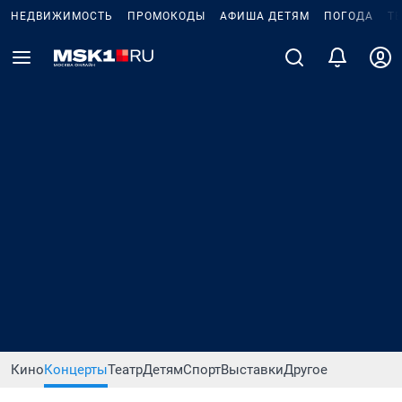
НЕДВИЖИМОСТЬ
ПРОМОКОДЫ
АФИША ДЕТЯМ
ПОГОДА
Т
Кино
Концерты
Театр
Детям
Спорт
Выставки
Другое