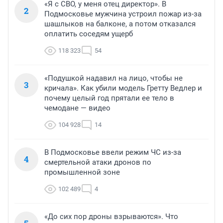
«Я с СВО, у меня отец директор». В
2
Подмосковье мужчина устроил пожар из-за
шашлыков на балконе, а потом отказался
оплатить соседям ущерб
118 323
54
«Подушкой надавил на лицо, чтобы не
3
кричала». Как убили модель Гретту Ведлер и
почему целый год прятали ее тело в
чемодане — видео
104 928
14
В Подмосковье ввели режим ЧС из-за
4
смертельной атаки дронов по
промышленной зоне
102 489
4
«До сих пор дроны взрываются». Что