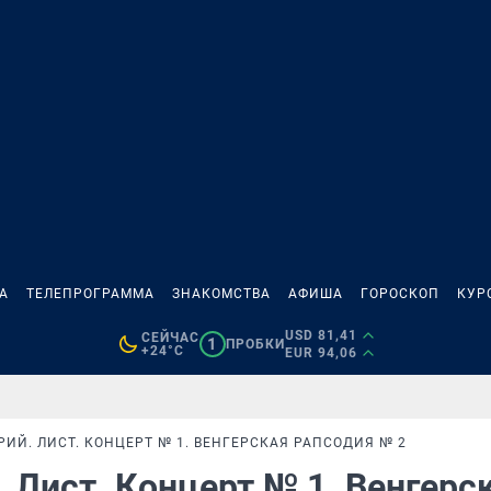
А
ТЕЛЕПРОГРАММА
ЗНАКОМСТВА
АФИША
ГОРОСКОП
КУР
USD 81,41
СЕЙЧАС
1
ПРОБКИ
+24°C
EUR 94,06
РИЙ. ЛИСТ. КОНЦЕРТ № 1. ВЕНГЕРСКАЯ РАПСОДИЯ № 2
. Лист. Концерт № 1. Венгерс