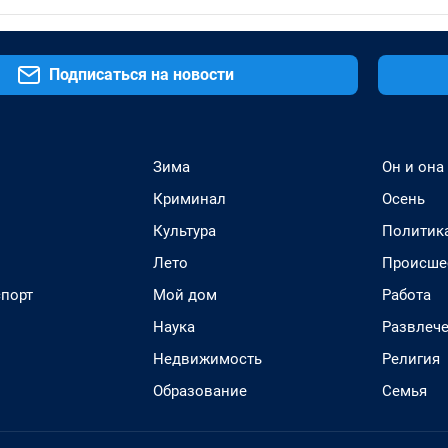
Подписаться на новости
Зима
Он и она
Криминал
Осень
Культура
Политик
Лето
Происше
спорт
Мой дом
Работа
Наука
Развлеч
Недвижимость
Религия
Образование
Семья