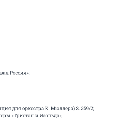
ая Россия»;

ия для оркестра К. Мюллера) S. 359/2;

еры «Тристан и Изольда»;
