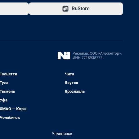
RuStore
Тольятти
Чита
Тула
Якутск
Тюмень
Ярославль
Уфа
ХМАО — Югра
Челябинск
Ульяновск