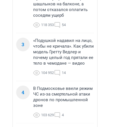
шашлыков на балконе, а
потом отказался оплатить
соседям ущерб
118 353
54
«Подушкой надавил на лицо,
3
чтобы не кричала». Как убили
модель Гретту Ведлер и
почему целый год прятали ее
тело в чемодане — видео
104 952
14
В Подмосковье ввели режим
4
ЧС из-за смертельной атаки
дронов по промышленной
зоне
103 629
4