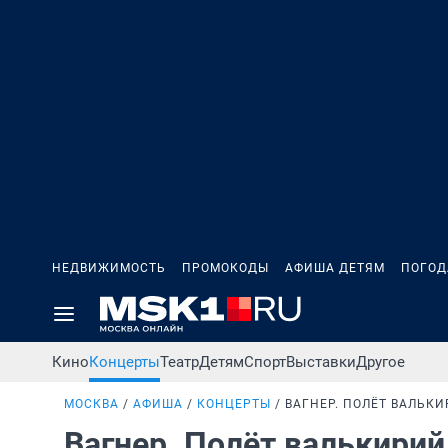
НЕДВИЖИМОСТЬ
ПРОМОКОДЫ
АФИША ДЕТЯМ
ПОГОД
Кино
Концерты
Театр
Детям
Спорт
Выставки
Другое
МОСКВА
АФИША
КОНЦЕРТЫ
ВАГНЕР. ПОЛЁТ ВАЛЬКИ
Вагнер. Полёт валькирий