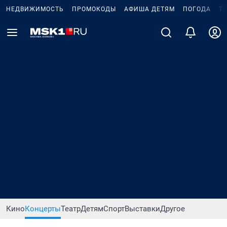
НЕДВИЖИМОСТЬ
ПРОМОКОДЫ
АФИША ДЕТЯМ
ПОГОДА
Т
Кино
Концерты
Театр
Детям
Спорт
Выставки
Другое