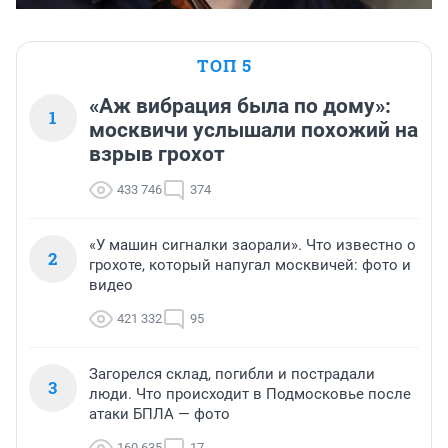
ТОП 5
«Аж вибрация была по дому»:
1
москвичи услышали похожий на
взрыв грохот
433 746
374
«У машин сигналки заорали». Что известно о
2
грохоте, который напугал москвичей: фото и
видео
421 332
95
Загорелся склад, погибли и пострадали
3
люди. Что происходит в Подмосковье после
атаки БПЛА — фото
160 635
17