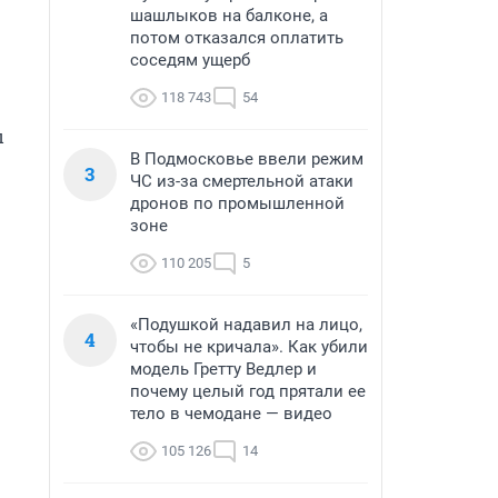
шашлыков на балконе, а
потом отказался оплатить
соседям ущерб
118 743
54
 
В Подмосковье ввели режим
3
ЧС из-за смертельной атаки
дронов по промышленной
зоне
110 205
5
«Подушкой надавил на лицо,
4
чтобы не кричала». Как убили
модель Гретту Ведлер и
почему целый год прятали ее
тело в чемодане — видео
105 126
14