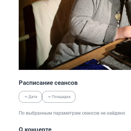
Расписание сеансов
Дата
Площадка
По выбранным параметрам сеансов не найдено
О концерте