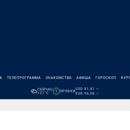
А
ТЕЛЕПРОГРАММА
ЗНАКОМСТВА
АФИША
ГОРОСКОП
КУР
USD 81,41
СЕЙЧАС
1
ПРОБКИ
+21°C
EUR 94,06