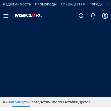
НЕДВИЖИМОСТЬ
ПРОМОКОДЫ
АФИША ДЕТЯМ
ПОГОДА
Т
Кино
Концерты
Театр
Детям
Спорт
Выставки
Другое