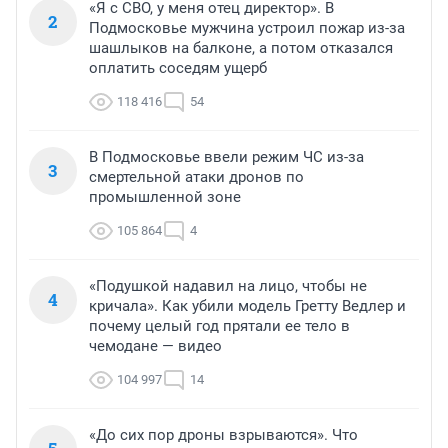
«Я с СВО, у меня отец директор». В
2
Подмосковье мужчина устроил пожар из-за
шашлыков на балконе, а потом отказался
оплатить соседям ущерб
118 416
54
В Подмосковье ввели режим ЧС из-за
3
смертельной атаки дронов по
промышленной зоне
105 864
4
«Подушкой надавил на лицо, чтобы не
4
кричала». Как убили модель Гретту Ведлер и
почему целый год прятали ее тело в
чемодане — видео
104 997
14
«До сих пор дроны взрываются». Что