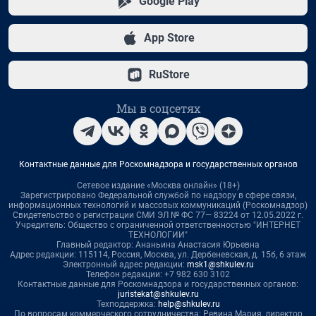
Google Play
App Store
RuStore
Мы в соцсетях
Контактные данные для Роскомнадзора и государственных органов
Сетевое издание «Москва онлайн» (18+)
Зарегистрировано Федеральной службой по надзору в сфере связи,
информационных технологий и массовых коммуникаций (Роскомнадзор)
Свидетельство о регистрации СМИ ЭЛ № ФС 77— 83224 от 12.05.2022 г.
Учредитель: Общество с ограниченной ответственностью "ИНТЕРНЕТ
ТЕХНОЛОГИИ"
Главный редактор: Ананьина Анастасия Юрьевна
Адрес редакции: 115114, Россия, Москва, ул. Дербеневская, д. 15б, 6 этаж
Электронный адрес редакции:
msk1@shkulev.ru
Телефон редакции: +7 982 630 3102
Контактные данные для Роскомнадзора и государственных органов:
juristekat@shkulev.ru
Техподдержка:
help@shkulev.ru
По вопросам коммерческого сотрудничества: Ревина Мария, директор