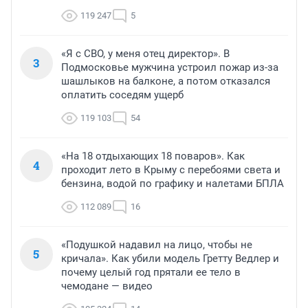
119 247
5
«Я с СВО, у меня отец директор». В
3
Подмосковье мужчина устроил пожар из-за
шашлыков на балконе, а потом отказался
оплатить соседям ущерб
119 103
54
«На 18 отдыхающих 18 поваров». Как
4
проходит лето в Крыму с перебоями света и
бензина, водой по графику и налетами БПЛА
112 089
16
«Подушкой надавил на лицо, чтобы не
5
кричала». Как убили модель Гретту Ведлер и
почему целый год прятали ее тело в
чемодане — видео