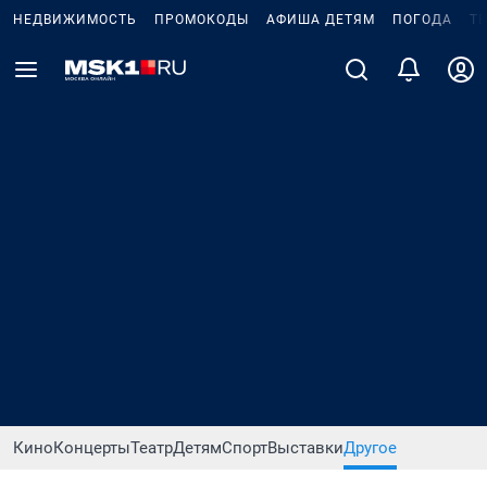
НЕДВИЖИМОСТЬ
ПРОМОКОДЫ
АФИША ДЕТЯМ
ПОГОДА
Т
Кино
Концерты
Театр
Детям
Спорт
Выставки
Другое