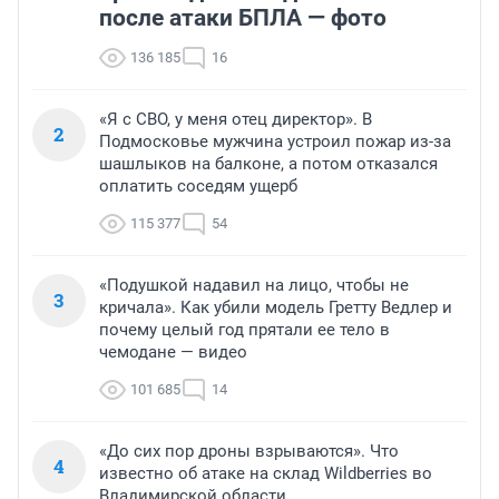
после атаки БПЛА — фото
136 185
16
«Я с СВО, у меня отец директор». В
2
Подмосковье мужчина устроил пожар из-за
шашлыков на балконе, а потом отказался
оплатить соседям ущерб
115 377
54
«Подушкой надавил на лицо, чтобы не
3
кричала». Как убили модель Гретту Ведлер и
почему целый год прятали ее тело в
чемодане — видео
101 685
14
«До сих пор дроны взрываются». Что
4
известно об атаке на склад Wildberries во
Владимирской области