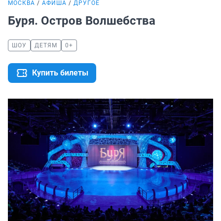
МОСКВА
АФИША
ДРУГОЕ
Буря. Остров Волшебства
ШОУ
ДЕТЯМ
0+
Купить билеты