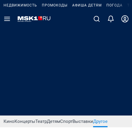
НЕДВИЖИМОСТЬ
ПРОМОКОДЫ
АФИША ДЕТЯМ
ПОГОДА
Т
Кино
Концерты
Театр
Детям
Спорт
Выставки
Другое