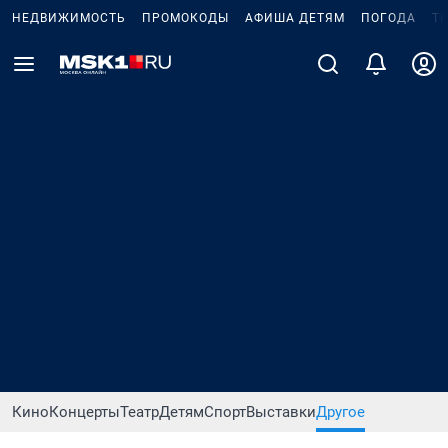
НЕДВИЖИМОСТЬ
ПРОМОКОДЫ
АФИША ДЕТЯМ
ПОГОДА
Т
Кино
Концерты
Театр
Детям
Спорт
Выставки
Другое