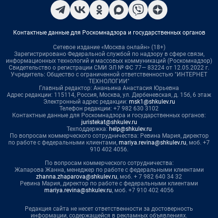
Контактные данные для Роскомнадзора и государственных органов
Сетевое издание «Москва онлайн» (18+)
Зарегистрировано Федеральной службой по надзору в сфере связи,
информационных технологий и массовых коммуникаций (Роскомнадзор)
Свидетельство о регистрации СМИ ЭЛ № ФС 77— 83224 от 12.05.2022 г.
Учредитель: Общество с ограниченной ответственностью "ИНТЕРНЕТ
ТЕХНОЛОГИИ"
Главный редактор: Ананьина Анастасия Юрьевна
Адрес редакции: 115114, Россия, Москва, ул. Дербеневская, д. 15б, 6 этаж
Электронный адрес редакции:
msk1@shkulev.ru
Телефон редакции: +7 982 630 3102
Контактные данные для Роскомнадзора и государственных органов:
juristekat@shkulev.ru
Техподдержка:
help@shkulev.ru
По вопросам коммерческого сотрудничества: Ревина Мария, директор
по работе с федеральными клиентами,
mariya.revina@shkulev.ru
, моб. +7
910 402 4056.
По вопросам коммерческого сотрудничества:
Жапарова Жанна, менеджер по работе с федеральными клиентами
zhanna.zhaparova@shkulev.ru
, моб. + 7 982 640 34 32
Ревина Мария, директор по работе с федеральными клиентами
mariya.revina@shkulev.ru
, моб. +7 910 402 4056
Редакция сайта не несет ответственности за достоверность
информации, содержащейся в рекламных объявлениях.