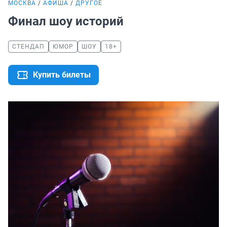
МОСКВА
АФИША
ДРУГОЕ
Финал шоу историй
СТЕНДАП
ЮМОР
ШОУ
18+
Купить билеты