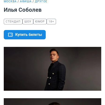
МОСКВА
АФИША
ДРУГОЕ
Илья Соболев
СТЕНДАП
ШОУ
ЮМОР
18+
Купить билеты