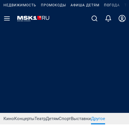
НЕДВИЖИМОСТЬ
ПРОМОКОДЫ
АФИША ДЕТЯМ
ПОГОДА
Т
Кино
Концерты
Театр
Детям
Спорт
Выставки
Другое