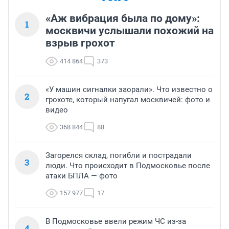
«Аж вибрация была по дому»:
1
москвичи услышали похожий на
взрыв грохот
414 864
373
«У машин сигналки заорали». Что известно о
2
грохоте, который напугал москвичей: фото и
видео
368 844
88
Загорелся склад, погибли и пострадали
3
люди. Что происходит в Подмосковье после
атаки БПЛА — фото
157 977
17
В Подмосковье ввели режим ЧС из-за
4