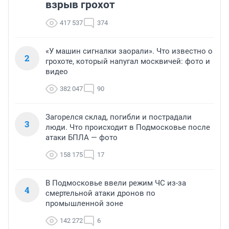
взрыв грохот
417 537
374
«У машин сигналки заорали». Что известно о
2
грохоте, который напугал москвичей: фото и
видео
382 047
90
Загорелся склад, погибли и пострадали
3
люди. Что происходит в Подмосковье после
атаки БПЛА — фото
158 175
17
В Подмосковье ввели режим ЧС из-за
4
смертельной атаки дронов по
промышленной зоне
142 272
6