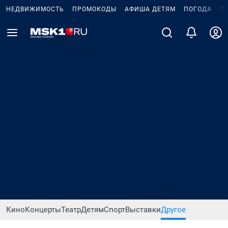
НЕДВИЖИМОСТЬ
ПРОМОКОДЫ
АФИША ДЕТЯМ
ПОГОДА
Т
Кино
Концерты
Театр
Детям
Спорт
Выставки
Другое