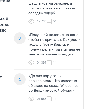
тано 
шашлыков на балконе, а
потом отказался оплатить
соседям ущерб
амый 
117 735
54
оны. 
но 
«Подушкой надавил на лицо,
3
чтобы не кричала». Как убили
модель Гретту Ведлер и
почему целый год прятали ее
тело в чемодане — видео
104 394
14
«До сих пор дроны
 
4
взрываются». Что известно
об атаке на склад Wildberries
во Владимирской области
101 055
18