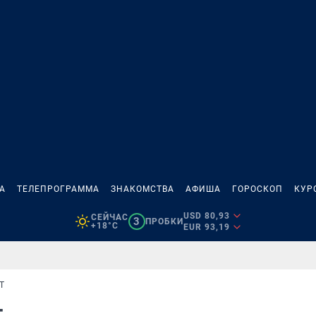
А
ТЕЛЕПРОГРАММА
ЗНАКОМСТВА
АФИША
ГОРОСКОП
КУР
USD 80,93
СЕЙЧАС
3
ПРОБКИ
+18°C
EUR 93,19
Т
т