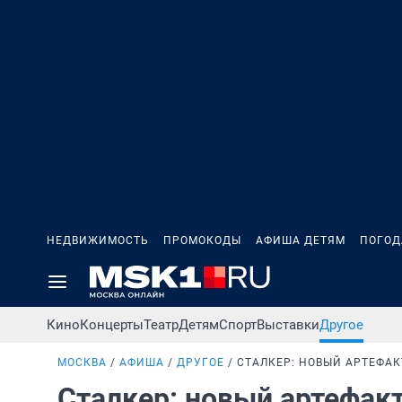
НЕДВИЖИМОСТЬ
ПРОМОКОДЫ
АФИША ДЕТЯМ
ПОГОД
Кино
Концерты
Театр
Детям
Спорт
Выставки
Другое
МОСКВА
АФИША
ДРУГОЕ
СТАЛКЕР: НОВЫЙ АРТЕФАК
Сталкер: новый артефак