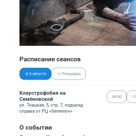
Расписание сеансов
6 августа
Площадка
Клаустрофобия на
09:30
11
Семёновской
ул. Ткацкая, 5, стр. 7, подъезд
справа от РЦ «Semenov»
О событии