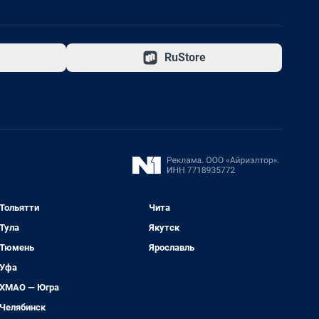
RuStore
Тольятти
Чита
Тула
Якутск
Тюмень
Ярославль
Уфа
ХМАО — Югра
Челябинск