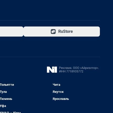
RuStore
Тольятти
Чита
Тула
Якутск
Тюмень
Ярославль
Уфа
ХМАО — Югра