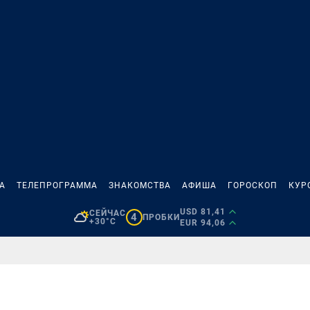
А
ТЕЛЕПРОГРАММА
ЗНАКОМСТВА
АФИША
ГОРОСКОП
КУР
USD 81,41
СЕЙЧАС
4
ПРОБКИ
+30°C
EUR 94,06