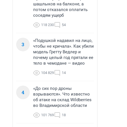
шашлыков на балконе, а
потом отказался оплатить
соседям ущерб
118 230
54
«Подушкой надавил на лицо,
3
чтобы не кричала». Как убили
модель Гретту Ведлер и
почему целый год прятали ее
тело в чемодане — видео
104 829
14
«До сих пор дроны
4
взрываются». Что известно
об атаке на склад Wildberries
во Владимирской области
101 769
18