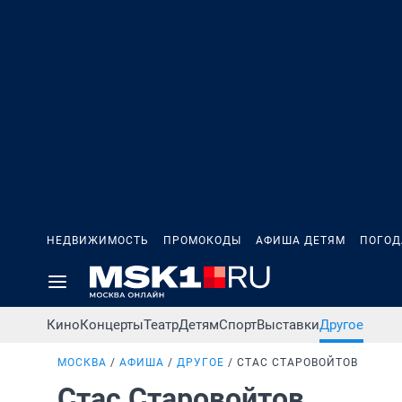
НЕДВИЖИМОСТЬ
ПРОМОКОДЫ
АФИША ДЕТЯМ
ПОГОД
Кино
Концерты
Театр
Детям
Спорт
Выставки
Другое
МОСКВА
АФИША
ДРУГОЕ
СТАС СТАРОВОЙТОВ
Стас Старовойтов