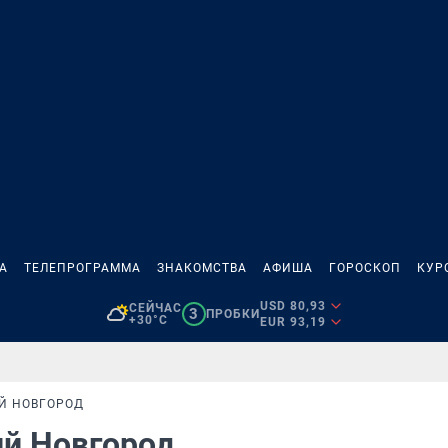
А
ТЕЛЕПРОГРАММА
ЗНАКОМСТВА
АФИША
ГОРОСКОП
КУР
USD 80,93
СЕЙЧАС
3
ПРОБКИ
+30°C
EUR 93,19
Й НОВГОРОД
ий Новгород