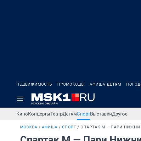
НЕДВИЖИМОСТЬ
ПРОМОКОДЫ
АФИША ДЕТЯМ
ПОГОД
Кино
Концерты
Театр
Детям
Спорт
Выставки
Другое
МОСКВА
АФИША
СПОРТ
СПАРТАК М — ПАРИ НИЖНИ
Спартак М — Пари Нижн