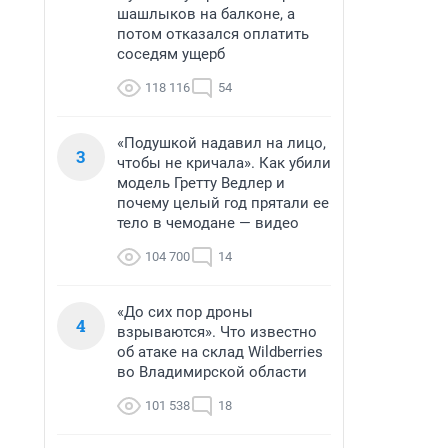
шашлыков на балконе, а
потом отказался оплатить
соседям ущерб
118 116
54
«Подушкой надавил на лицо,
3
чтобы не кричала». Как убили
модель Гретту Ведлер и
почему целый год прятали ее
тело в чемодане — видео
104 700
14
«До сих пор дроны
4
взрываются». Что известно
об атаке на склад Wildberries
во Владимирской области
101 538
18