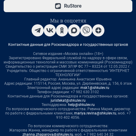
RuStore
Мы в соцсетях
Контактные данные для Роскомнадзора и государственных органов
Сетевое издание «Москва онлайн» (18+)
Зарегистрировано Федеральной службой по надзору в сфере связи,
информационных технологий и массовых коммуникаций (Роскомнадзор)
Свидетельство о регистрации СМИ ЭЛ № ФС 77— 83224 от 12.05.2022 г.
Учредитель: Общество с ограниченной ответственностью "ИНТЕРНЕТ
ТЕХНОЛОГИИ"
Главный редактор: Ананьина Анастасия Юрьевна
Адрес редакции: 115114, Россия, Москва, ул. Дербеневская, д. 15б, 6 этаж
Электронный адрес редакции:
msk1@shkulev.ru
Телефон редакции: +7 982 630 3102
Контактные данные для Роскомнадзора и государственных органов:
juristekat@shkulev.ru
Техподдержка:
help@shkulev.ru
По вопросам коммерческого сотрудничества: Ревина Мария, директор
по работе с федеральными клиентами,
mariya.revina@shkulev.ru
, моб. +7
910 402 4056.
По вопросам коммерческого сотрудничества:
Жапарова Жанна, менеджер по работе с федеральными клиентами
zhanna.zhaparova@shkulev.ru
, моб. + 7 982 640 34 32