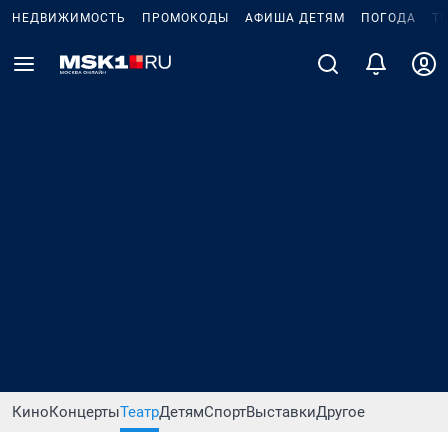
НЕДВИЖИМОСТЬ
ПРОМОКОДЫ
АФИША ДЕТЯМ
ПОГОДА
Т
Кино
Концерты
Театр
Детям
Спорт
Выставки
Другое