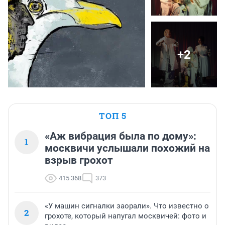
+2
ТОП 5
«Аж вибрация была по дому»:
1
москвичи услышали похожий на
взрыв грохот
415 368
373
«У машин сигналки заорали». Что известно о
2
грохоте, который напугал москвичей: фото и