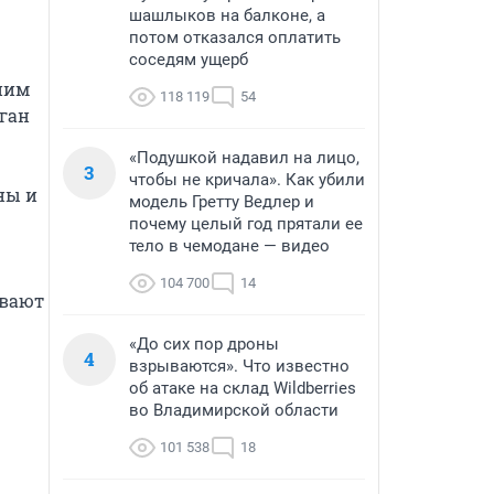
шашлыков на балконе, а
потом отказался оплатить
соседям ущерб
ним 
118 119
54
ган 
«Подушкой надавил на лицо,
3
чтобы не кричала». Как убили
ы и 
модель Гретту Ведлер и
почему целый год прятали ее
тело в чемодане — видео
104 700
14
вают 
«До сих пор дроны
4
взрываются». Что известно
об атаке на склад Wildberries
во Владимирской области
101 538
18