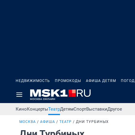
НЕДВИЖИМОСТЬ
ПРОМОКОДЫ
АФИША ДЕТЯМ
ПОГОД
Кино
Концерты
Театр
Детям
Спорт
Выставки
Другое
МОСКВА
АФИША
ТЕАТР
ДНИ ТУРБИНЫХ
Дни Турбиных