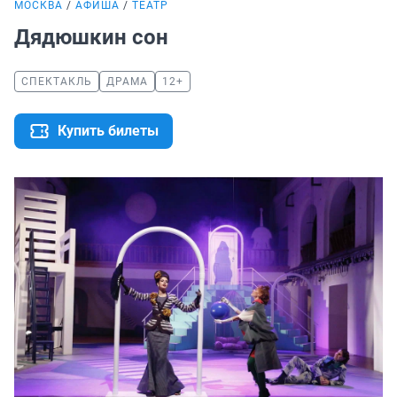
МОСКВА
АФИША
ТЕАТР
Дядюшкин сон
СПЕКТАКЛЬ
ДРАМА
12+
Купить билеты