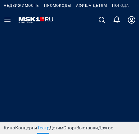
НЕДВИЖИМОСТЬ
ПРОМОКОДЫ
АФИША ДЕТЯМ
ПОГОДА
Т
Кино
Концерты
Театр
Детям
Спорт
Выставки
Другое