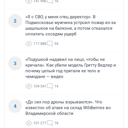
141 996
16
«Я с СВО, у меня отец директор». В
2
Подмосковье мужчина устроил пожар из-за
шашлыков на балконе, а потом отказался
оплатить соседям ущерб
117 888
54
«Подушкой надавил на лицо, чтобы не
3
кричала». Как убили модель Гретту Ведлер и
почему целый год прятали ее тело в
чемодане — видео
104 541
14
«До сих пор дроны взрываются». Что
4
известно об атаке на склад Wildberries во
Владимирской области
101 277
18