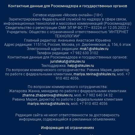
Контактные данные для Роскомнадзора и государственных органов
Сетевое издание «Москва онлайн» (18+)
Зарегистрировано Федеральной службой по надзору в сфере связи,
информационных технологий и массовых коммуникаций (Роскомнадзор)
Свидетельство о регистрации СМИ ЭЛ № ФС 77— 83224 от 12.05.2022 г.
Учредитель: Общество с ограниченной ответственностью "ИНТЕРНЕТ
ТЕХНОЛОГИИ"
Главный редактор: Ананьина Анастасия Юрьевна
Адрес редакции: 115114, Россия, Москва, ул. Дербеневская, д. 15б, 6 этаж
Электронный адрес редакции:
msk1@shkulev.ru
Телефон редакции: +7 982 630 3102
Контактные данные для Роскомнадзора и государственных органов:
juristekat@shkulev.ru
Техподдержка:
help@shkulev.ru
По вопросам коммерческого сотрудничества: Ревина Мария, директор
по работе с федеральными клиентами,
mariya.revina@shkulev.ru
, моб. +7
910 402 4056.
По вопросам коммерческого сотрудничества:
Жапарова Жанна, менеджер по работе с федеральными клиентами
zhanna.zhaparova@shkulev.ru
, моб. + 7 982 640 34 32
Ревина Мария, директор по работе с федеральными клиентами
mariya.revina@shkulev.ru
, моб. +7 910 402 4056
Редакция сайта не несет ответственности за достоверность
информации, содержащейся в рекламных объявлениях.
Информация об ограничениях