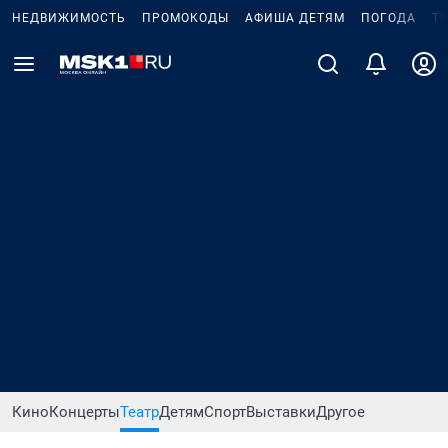
НЕДВИЖИМОСТЬ
ПРОМОКОДЫ
АФИША ДЕТЯМ
ПОГОДА
Т
Кино
Концерты
Театр
Детям
Спорт
Выставки
Другое