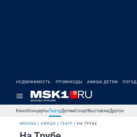
НЕДВИЖИМОСТЬ
ПРОМОКОДЫ
АФИША ДЕТЯМ
ПОГОД
Кино
Концерты
Театр
Детям
Спорт
Выставки
Другое
МОСКВА
АФИША
ТЕАТР
НА ТРУБЕ
На Трубе