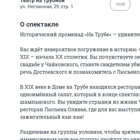
Театр на Трубной
19:00
ул. Неглинная, 29, стр. 1
О спектакле
Исторический променад «На Трубе» — удивител
Вас ждёт невероятное погружение в историю.
XIX — начала XX столетия. Вы почувствуете се
свадьбе у Чайковского, станете свидетелем уб
речь Достоевского и познакомитесь с Люсьеном
В XIX веке в Доме на Трубе находился рестор
одноимённый салат, который в конце спектакл
шампанского. Вы увидите отрывки из жизни Че
ресторан Люсьена Оливье, где для вас выступ
зажигательный кан-кан!

Разделение на группы условное, чтобы зрител
иммерсивном акте все группы пройдут по одно