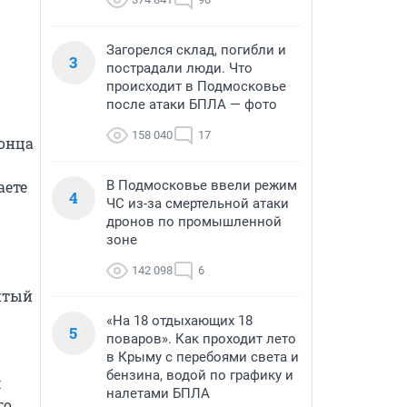
Загорелся склад, погибли и
3
пострадали люди. Что
происходит в Подмосковье
после атаки БПЛА — фото
158 040
17
онца 
ете 
В Подмосковье ввели режим
4
ЧС из-за смертельной атаки
дронов по промышленной
зоне
142 098
6
итый 
«На 18 отдыхающих 18
5
поваров». Как проходит лето
в Крыму с перебоями света и
бензина, водой по графику и
 
налетами БПЛА
о 