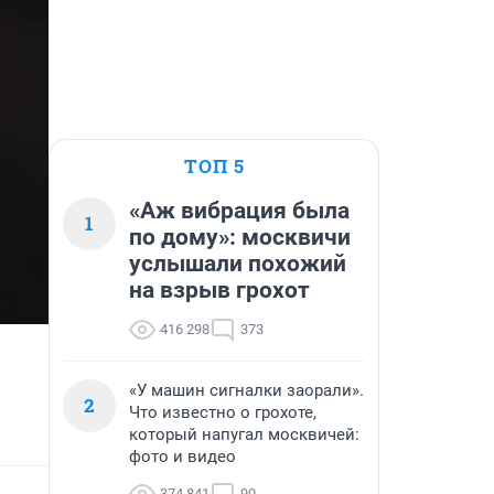
ТОП 5
«Аж вибрация была
1
по дому»: москвичи
услышали похожий
на взрыв грохот
416 298
373
«У машин сигналки заорали».
2
Что известно о грохоте,
который напугал москвичей:
фото и видео
374 841
90