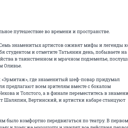
ьное путешествие во времени и пространстве.

 Семь знаменитых артистов оживят мифы и легенды к
бя студентом и отметите Татьянин день, побываете на 
ийства в таинственном и мрачном подземелье, послуша
 Оливье.

ан «Эрмитаж», где знаменитый шеф-повар придумал 
я предлагают всем зрителям вместе с бокалом 
хова и Толстого, а в финале переместитесь в знамен
ят Шаляпин, Вертинский, и артистки кабаре станцуют 
ям было комфортно передвигаться по театру. В первом
му и тому же маршруту и увидят все действия первог