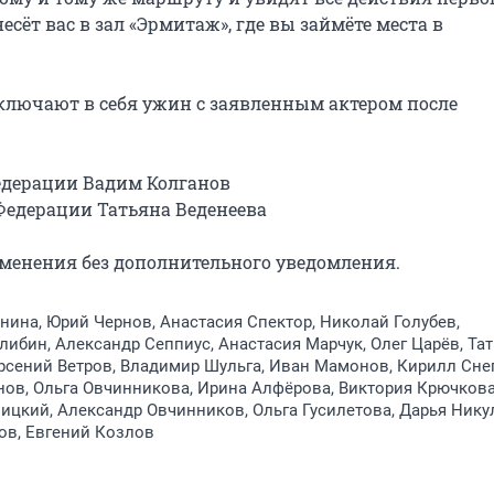
сёт вас в зал «Эрмитаж», где вы займёте места в 
лючают в себя ужин с заявленным актером после 
едерации Вадим Колганов

Федерации Татьяна Веденеева

зменения без дополнительного уведомления.
нина, Юрий Чернов, Анастасия Спектор, Николай Голубев,
либин, Александр Сеппиус, Анастасия Марчук, Олег Царёв, Та
рсений Ветров, Владимир Шульга, Иван Мамонов, Кирилл Сне
ов, Ольга Овчинникова, Ирина Алфёрова, Виктория Крючкова
ицкий, Александр Овчинников, Ольга Гусилетова, Дарья Нику
ов, Евгений Козлов