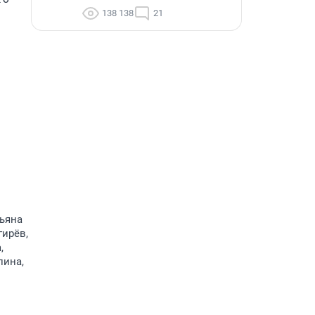
138 138
21
тьяна
гирёв,
,
лина,