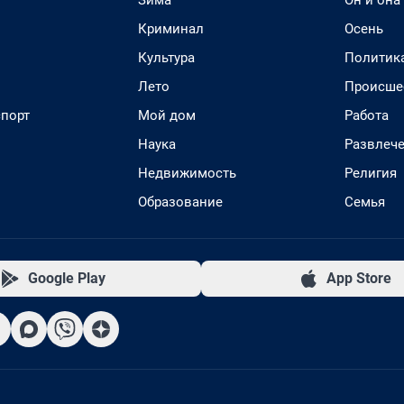
Зима
Он и она
Криминал
Осень
Культура
Политик
Лето
Происше
спорт
Мой дом
Работа
Наука
Развлеч
Недвижимость
Религия
Образование
Семья
Google Play
App Store