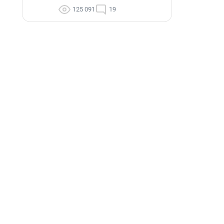
125 091
19