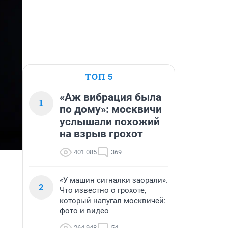
ТОП 5
«Аж вибрация была
1
по дому»: москвичи
услышали похожий
на взрыв грохот
401 085
369
«У машин сигналки заорали».
2
Что известно о грохоте,
который напугал москвичей:
фото и видео
264 948
54