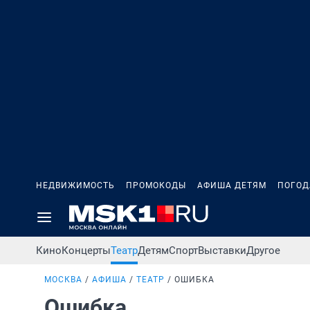
НЕДВИЖИМОСТЬ
ПРОМОКОДЫ
АФИША ДЕТЯМ
ПОГОД
Кино
Концерты
Театр
Детям
Спорт
Выставки
Другое
МОСКВА
АФИША
ТЕАТР
ОШИБКА
Ошибка