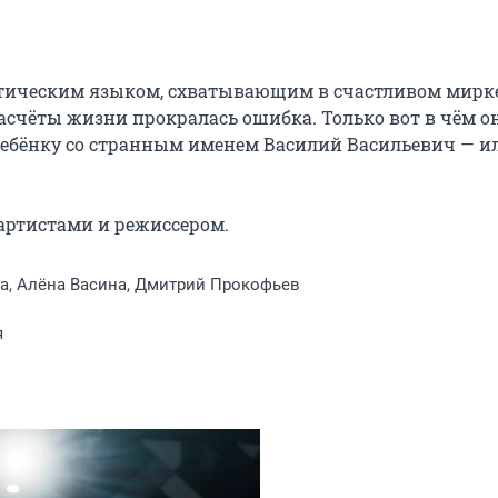
этическим языком, схватывающим в счастливом мирке
чёты жизни прокралась ошибка. Только вот в чём она
ребёнку со странным именем Василий Васильевич — ил
 артистами и режиссером.
а, Алёна Васина, Дмитрий Прокофьев
я