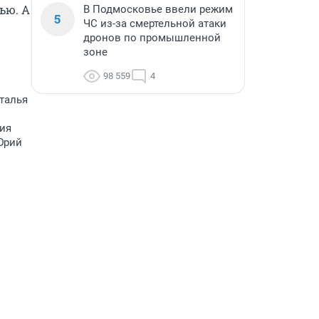
ю. А 
В Подмосковье ввели режим
5
ЧС из-за смертельной атаки
дронов по промышленной
зоне
98 559
4
талья
сия
Юрий