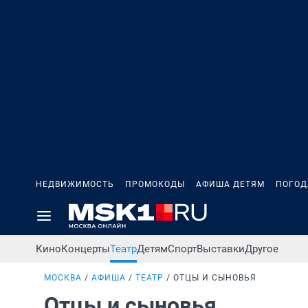
НЕДВИЖИМОСТЬ
ПРОМОКОДЫ
АФИША ДЕТЯМ
ПОГОД
Кино
Концерты
Театр
Детям
Спорт
Выставки
Другое
МОСКВА
АФИША
ТЕАТР
ОТЦЫ И СЫНОВЬЯ
Отцы и сыновья