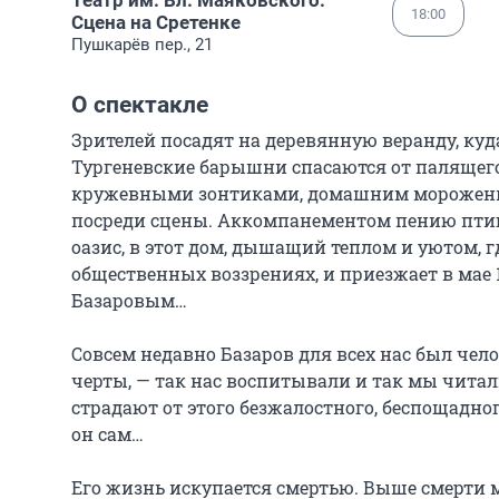
Театр им. Вл. Маяковского.
18:00
Сцена на Сретенке
Пушкарёв пер., 21
О спектакле
Зрителей посадят на деревянную веранду, куд
Тургеневские барышни спасаются от паляще
кружевными зонтиками, домашним мороженым
посреди сцены. Аккомпанементом пению птиц 
оазис, в этот дом, дышащий теплом и уютом, гд
общественных воззрениях, и приезжает в мае 1
Базаровым…

Совсем недавно Базаров для всех нас был чел
черты, — так нас воспитывали и так мы читали
страдают от этого безжалостного, беспощадного
он сам…

Его жизнь искупается смертью. Выше смерти 