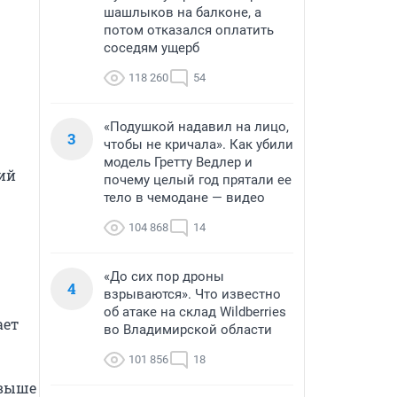
шашлыков на балконе, а
потом отказался оплатить
соседям ущерб
118 260
54
«Подушкой надавил на лицо,
3
чтобы не кричала». Как убили
модель Гретту Ведлер и
й 
почему целый год прятали ее
тело в чемодане — видео
104 868
14
«До сих пор дроны
4
взрываются». Что известно
об атаке на склад Wildberries
ет 
во Владимирской области
101 856
18
выше 