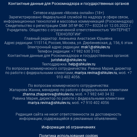
Контактные данные для Роскомнадзора и государственных органов
Сетевое издание «Москва онлайн» (18+)
Зарегистрировано Федеральной службой по надзору в сфере связи,
информационных технологий и массовых коммуникаций (Роскомнадзор)
Свидетельство о регистрации СМИ ЭЛ № ФС 77— 83224 от 12.05.2022 г.
Учредитель: Общество с ограниченной ответственностью "ИНТЕРНЕТ
ТЕХНОЛОГИИ"
Главный редактор: Ананьина Анастасия Юрьевна
Адрес редакции: 115114, Россия, Москва, ул. Дербеневская, д. 15б, 6 этаж
Электронный адрес редакции:
msk1@shkulev.ru
Телефон редакции: +7 982 630 3102
Контактные данные для Роскомнадзора и государственных органов:
juristekat@shkulev.ru
Техподдержка:
help@shkulev.ru
По вопросам коммерческого сотрудничества: Ревина Мария, директор
по работе с федеральными клиентами,
mariya.revina@shkulev.ru
, моб. +7
910 402 4056.
По вопросам коммерческого сотрудничества:
Жапарова Жанна, менеджер по работе с федеральными клиентами
zhanna.zhaparova@shkulev.ru
, моб. + 7 982 640 34 32
Ревина Мария, директор по работе с федеральными клиентами
mariya.revina@shkulev.ru
, моб. +7 910 402 4056
Редакция сайта не несет ответственности за достоверность
информации, содержащейся в рекламных объявлениях.
Информация об ограничениях
Политика использования cookies