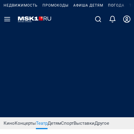
НЕДВИЖИМОСТЬ
ПРОМОКОДЫ
АФИША ДЕТЯМ
ПОГОДА
Т
Кино
Концерты
Театр
Детям
Спорт
Выставки
Другое