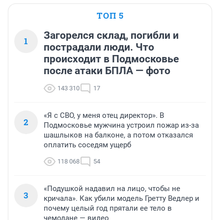
ТОП 5
Загорелся склад, погибли и
1
пострадали люди. Что
происходит в Подмосковье
после атаки БПЛА — фото
143 310
17
«Я с СВО, у меня отец директор». В
2
Подмосковье мужчина устроил пожар из-за
шашлыков на балконе, а потом отказался
оплатить соседям ущерб
118 068
54
«Подушкой надавил на лицо, чтобы не
3
кричала». Как убили модель Гретту Ведлер и
почему целый год прятали ее тело в
чемодане — видео