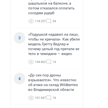
шашлыков на балконе, а
потом отказался оплатить
соседям ущерб
118 257
54
«Подушкой надавил на лицо,
3
чтобы не кричала». Как убили
модель Гретту Ведлер и
почему целый год прятали ее
тело в чемодане — видео
104 862
14
«До сих пор дроны
4
взрываются». Что известно
об атаке на склад Wildberries
во Владимирской области
101 847
18