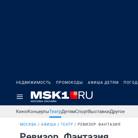
НЕДВИЖИМОСТЬ
ПРОМОКОДЫ
АФИША ДЕТЯМ
ПОГОД
Кино
Концерты
Театр
Детям
Спорт
Выставки
Другое
МОСКВА
АФИША
ТЕАТР
РЕВИЗОР. ФАНТАЗИЯ
Ревизор. Фантазия