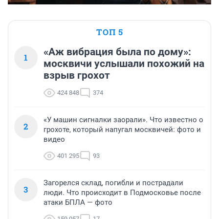
ТОП 5
«Аж вибрация была по дому»:
1
москвичи услышали похожий на
взрыв грохот
424 848
374
«У машин сигналки заорали». Что известно о
2
грохоте, который напугал москвичей: фото и
видео
401 295
93
Загорелся склад, погибли и пострадали
3
люди. Что происходит в Подмосковье после
атаки БПЛА — фото
159 057
17