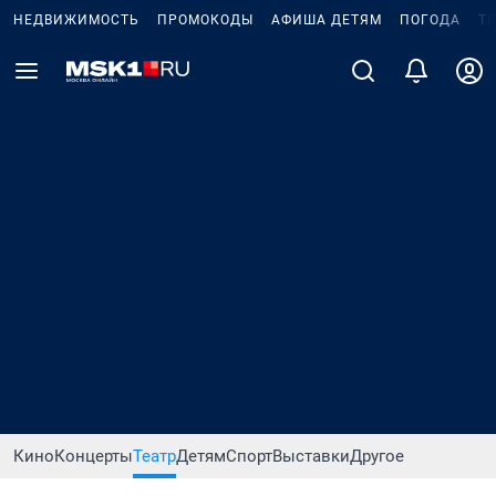
НЕДВИЖИМОСТЬ
ПРОМОКОДЫ
АФИША ДЕТЯМ
ПОГОДА
Т
Кино
Концерты
Театр
Детям
Спорт
Выставки
Другое