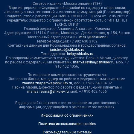
Сетевое издание «Москва онлайн» (18+)
Зарегистрировано Федеральной службой по надзору в сфере связи,
информационных технологий и массовых коммуникаций (Роскомнадзор)
Свидетельство о регистрации СМИ ЭЛ № ФС 77— 83224 от 12.05.2022 г.
Учредитель: Общество с ограниченной ответственностью "ИНТЕРНЕТ
ТЕХНОЛОГИИ"
Главный редактор: Ананьина Анастасия Юрьевна
Адрес редакции: 115114, Россия, Москва, ул. Дербеневская, д. 15б, 6 этаж
Электронный адрес редакции:
msk1@shkulev.ru
Телефон редакции: +7 982 630 3102
Контактные данные для Роскомнадзора и государственных органов:
juristekat@shkulev.ru
Техподдержка:
help@shkulev.ru
По вопросам коммерческого сотрудничества: Ревина Мария, директор
по работе с федеральными клиентами,
mariya.revina@shkulev.ru
, моб. +7
910 402 4056.
По вопросам коммерческого сотрудничества:
Жапарова Жанна, менеджер по работе с федеральными клиентами
zhanna.zhaparova@shkulev.ru
, моб. + 7 982 640 34 32
Ревина Мария, директор по работе с федеральными клиентами
mariya.revina@shkulev.ru
, моб. +7 910 402 4056
Редакция сайта не несет ответственности за достоверность
информации, содержащейся в рекламных объявлениях.
Информация об ограничениях
Политика использования cookies
Рекомендательные системы