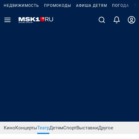
НЕДВИЖИМОСТЬ
ПРОМОКОДЫ
АФИША ДЕТЯМ
ПОГОДА
Т
Кино
Концерты
Театр
Детям
Спорт
Выставки
Другое