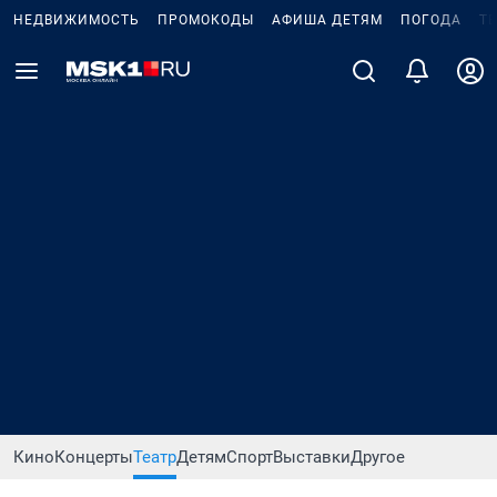
НЕДВИЖИМОСТЬ
ПРОМОКОДЫ
АФИША ДЕТЯМ
ПОГОДА
Т
Кино
Концерты
Театр
Детям
Спорт
Выставки
Другое