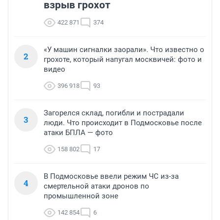
взрыв грохот
422 871
374
«У машин сигналки заорали». Что известно о
2
грохоте, который напугал москвичей: фото и
видео
396 918
93
Загорелся склад, погибли и пострадали
3
люди. Что происходит в Подмосковье после
атаки БПЛА — фото
158 802
17
В Подмосковье ввели режим ЧС из-за
4
смертельной атаки дронов по
промышленной зоне
142 854
6