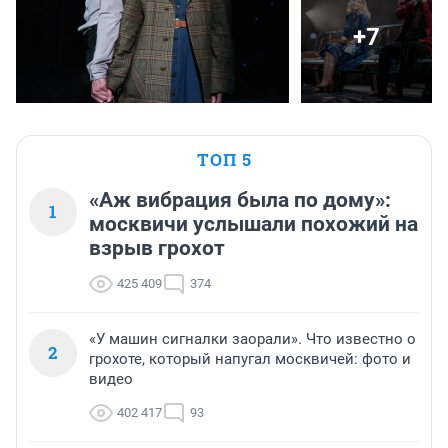
+7
ТОП 5
«Аж вибрация была по дому»:
1
москвичи услышали похожий на
взрыв грохот
425 409
374
«У машин сигналки заорали». Что известно о
2
грохоте, который напугал москвичей: фото и
видео
402 417
93