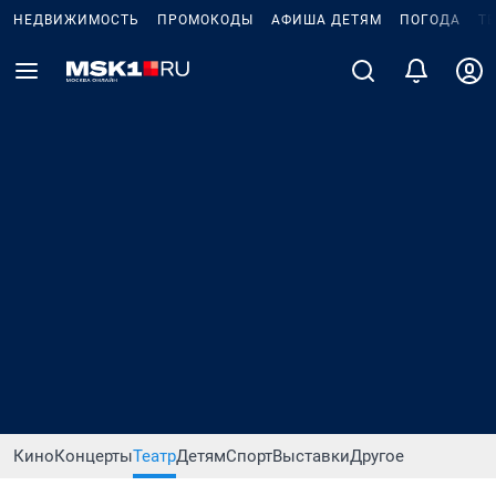
НЕДВИЖИМОСТЬ
ПРОМОКОДЫ
АФИША ДЕТЯМ
ПОГОДА
Т
Кино
Концерты
Театр
Детям
Спорт
Выставки
Другое