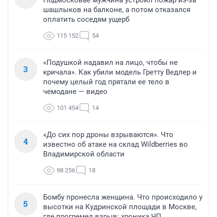
Подмосковье мужчина устроил пожар из-за
шашлыков на балконе, а потом отказался
оплатить соседям ущерб
115 152
54
«Подушкой надавил на лицо, чтобы не
3
кричала». Как убили модель Гретту Ведлер и
почему целый год прятали ее тело в
чемодане — видео
101 454
14
«До сих пор дроны взрываются». Что
4
известно об атаке на склад Wildberries во
Владимирской области
98 256
18
Бомбу пронесла женщина. Что происходило у
5
высотки на Кудринской площади в Москве,
где прогремел взрыв: хроника ЧП