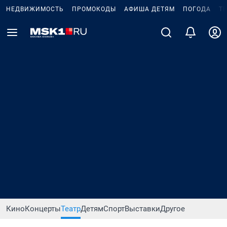
НЕДВИЖИМОСТЬ
ПРОМОКОДЫ
АФИША ДЕТЯМ
ПОГОДА
Т
Кино
Концерты
Театр
Детям
Спорт
Выставки
Другое