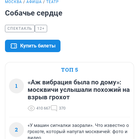
МОСКВА
АФИША
ТЕАТР
Собачье сердце
СПЕКТАКЛЬ
12+
Купить билеты
ТОП 5
«Аж вибрация была по дому»:
1
москвичи услышали похожий на
взрыв грохот
410 667
370
«У машин сигналки заорали». Что известно о
2
грохоте, который напугал москвичей: фото и
видео