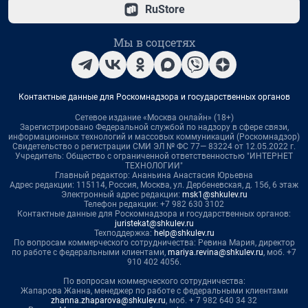
RuStore
Мы в соцсетях
Контактные данные для Роскомнадзора и государственных органов
Сетевое издание «Москва онлайн» (18+)
Зарегистрировано Федеральной службой по надзору в сфере связи,
информационных технологий и массовых коммуникаций (Роскомнадзор)
Свидетельство о регистрации СМИ ЭЛ № ФС 77— 83224 от 12.05.2022 г.
Учредитель: Общество с ограниченной ответственностью "ИНТЕРНЕТ
ТЕХНОЛОГИИ"
Главный редактор: Ананьина Анастасия Юрьевна
Адрес редакции: 115114, Россия, Москва, ул. Дербеневская, д. 15б, 6 этаж
Электронный адрес редакции:
msk1@shkulev.ru
Телефон редакции: +7 982 630 3102
Контактные данные для Роскомнадзора и государственных органов:
juristekat@shkulev.ru
Техподдержка:
help@shkulev.ru
По вопросам коммерческого сотрудничества: Ревина Мария, директор
по работе с федеральными клиентами,
mariya.revina@shkulev.ru
, моб. +7
910 402 4056.
По вопросам коммерческого сотрудничества:
Жапарова Жанна, менеджер по работе с федеральными клиентами
zhanna.zhaparova@shkulev.ru
, моб. + 7 982 640 34 32