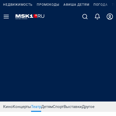
НЕДВИЖИМОСТЬ
ПРОМОКОДЫ
АФИША ДЕТЯМ
ПОГОДА
Т
Кино
Концерты
Театр
Детям
Спорт
Выставки
Другое