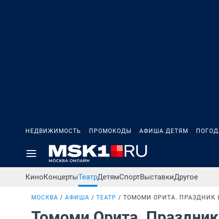
НЕДВИЖИМОСТЬ
ПРОМОКОДЫ
АФИША ДЕТЯМ
ПОГОД
Кино
Концерты
Театр
Детям
Спорт
Выставки
Другое
МОСКВА
АФИША
ТЕАТР
ТОМОМИ ОРИТА. ПРАЗДНИК 
Томоми Орита. Праздник