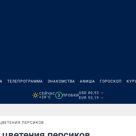
А
ТЕЛЕПРОГРАММА
ЗНАКОМСТВА
АФИША
ГОРОСКОП
КУР
USD 80,93
СЕЙЧАС
3
ПРОБКИ
+28°C
EUR 93,19
ЦВЕТЕНИЯ ПЕРСИКОВ
 цветения персиков