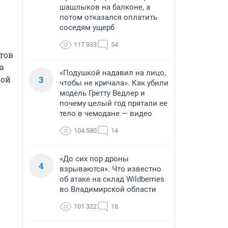
шашлыков на балконе, а
потом отказался оплатить
соседям ущерб
117 933
54
ов 
 
«Подушкой надавил на лицо,
3
ой 
чтобы не кричала». Как убили
модель Гретту Ведлер и
почему целый год прятали ее
тело в чемодане — видео
104 580
14
«До сих пор дроны
4
взрываются». Что известно
об атаке на склад Wildberries
во Владимирской области
101 322
18