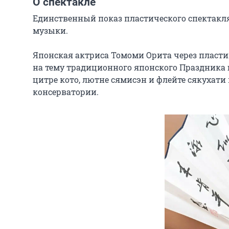
О спектакле
Единственный показ пластического спектакля
музыки.

Японская актриса Томоми Орита через пластик
на тему традиционного японского Праздника 
цитре кото, лютне сямисэн и флейте сякухати
консерватории.