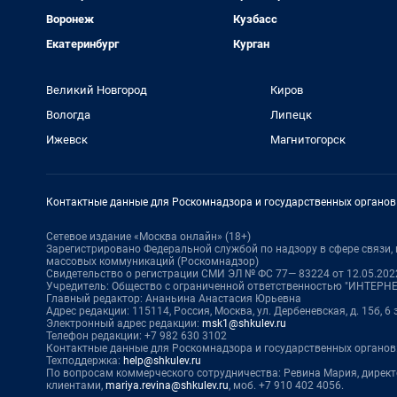
Воронеж
Кузбасс
Екатеринбург
Курган
Великий Новгород
Киров
Вологда
Липецк
Ижевск
Магнитогорск
Контактные данные для Роскомнадзора и государственных органов
Сетевое издание «Москва онлайн» (18+)
Зарегистрировано Федеральной службой по надзору в сфере связи
массовых коммуникаций (Роскомнадзор)
Свидетельство о регистрации СМИ ЭЛ № ФС 77— 83224 от 12.05.2022
Учредитель: Общество с ограниченной ответственностью "ИНТЕР
Главный редактор: Ананьина Анастасия Юрьевна
Адрес редакции: 115114, Россия, Москва, ул. Дербеневская, д. 15б, 6
Электронный адрес редакции:
msk1@shkulev.ru
Телефон редакции: +7 982 630 3102
Контактные данные для Роскомнадзора и государственных органов
Техподдержка:
help@shkulev.ru
По вопросам коммерческого сотрудничества: Ревина Мария, дирек
клиентами,
mariya.revina@shkulev.ru
, моб. +7 910 402 4056.