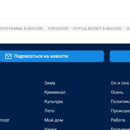
ПРОГРАММА В МОСКВЕ
ГОРОСКОП
КУРСЫ ВАЛЮТ В МОСКВЕ
П
Подписаться на новости
Зима
Он и она
Криминал
Осень
Культура
Политик
Лето
Происше
спорт
Мой дом
Работа
Наука
Развлеч