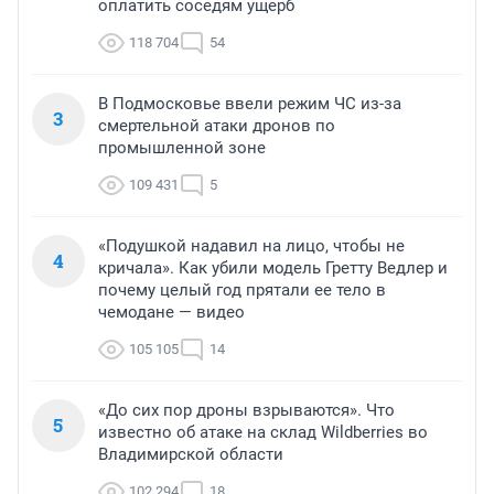
оплатить соседям ущерб
118 704
54
В Подмосковье ввели режим ЧС из-за
3
смертельной атаки дронов по
промышленной зоне
109 431
5
«Подушкой надавил на лицо, чтобы не
4
кричала». Как убили модель Гретту Ведлер и
почему целый год прятали ее тело в
чемодане — видео
105 105
14
«До сих пор дроны взрываются». Что
5
известно об атаке на склад Wildberries во
Владимирской области
102 294
18