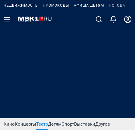
НЕДВИЖИМОСТЬ
ПРОМОКОДЫ
АФИША ДЕТЯМ
ПОГОДА
Т
Кино
Концерты
Театр
Детям
Спорт
Выставки
Другое