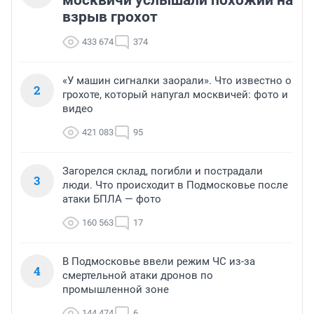
взрыв грохот
433 674
374
«У машин сигналки заорали». Что известно о
2
грохоте, который напугал москвичей: фото и
видео
421 083
95
Загорелся склад, погибли и пострадали
3
люди. Что происходит в Подмосковье после
атаки БПЛА — фото
160 563
17
В Подмосковье ввели режим ЧС из-за
4
смертельной атаки дронов по
промышленной зоне
144 474
6