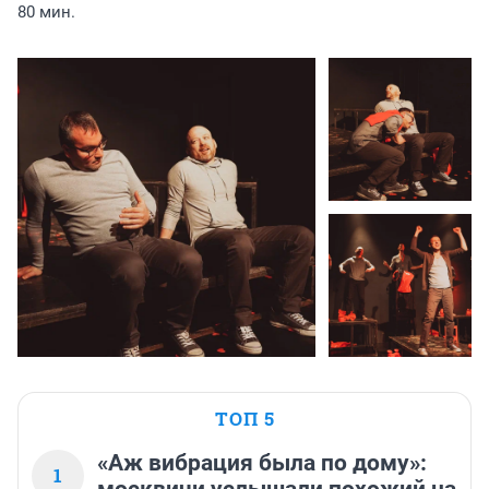
80 мин.
ТОП 5
«Аж вибрация была по дому»:
1
москвичи услышали похожий на