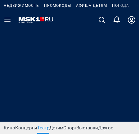
НЕДВИЖИМОСТЬ
ПРОМОКОДЫ
АФИША ДЕТЯМ
ПОГОДА
Т
Кино
Концерты
Театр
Детям
Спорт
Выставки
Другое