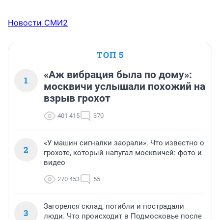
Новости СМИ2
ТОП 5
«Аж вибрация была по дому»:
1
москвичи услышали похожий на
взрыв грохот
401 415
370
«У машин сигналки заорали». Что известно о
2
грохоте, который напугал москвичей: фото и
видео
270 453
55
Загорелся склад, погибли и пострадали
3
люди. Что происходит в Подмосковье после