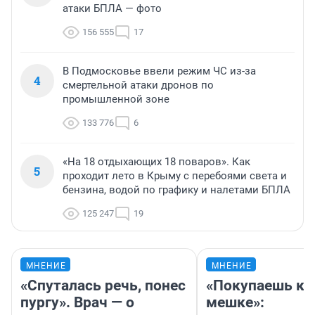
атаки БПЛА — фото
156 555
17
В Подмосковье ввели режим ЧС из-за
4
смертельной атаки дронов по
промышленной зоне
133 776
6
«На 18 отдыхающих 18 поваров». Как
5
проходит лето в Крыму с перебоями света и
бензина, водой по графику и налетами БПЛА
125 247
19
МНЕНИЕ
МНЕНИЕ
«Спуталась речь, понес
«Покупаешь ко
пургу». Врач — о
мешке»: