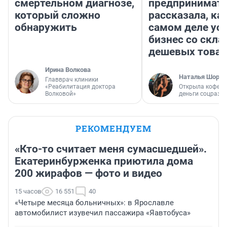
смертельном диагнозе,
предпринимат
который сложно
рассказала, как
обнаружить
самом деле ус
бизнес со скл
дешевых това
Ирина Волкова
Наталья Шорох
Главврач клиники
«Реабилитация доктора
Открыла кофейн
Волковой»
деньги соцразв
РЕКОМЕНДУЕМ
«Кто-то считает меня сумасшедшей».
Екатеринбурженка приютила дома
200 жирафов — фото и видео
15 часов
16 551
40
«Четыре месяца больничных»: в Ярославле
автомобилист изувечил пассажира «Яавтобуса»