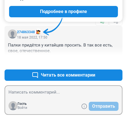
Значит электромобиль от Прохорова - нет . А от 
Собянин а - да . Железно . Причем обслуживание и 
Подробнее в профиле
утилизация менее выгодно экономически . Флаг им .
+0
–0
274863348
18 мая 2022, 17:50
Палки придётся у китайцев просить. В так все есть, 
свое, отечественное.
+0
–1
Читать все комментарии
Гость
Отправить
Войти