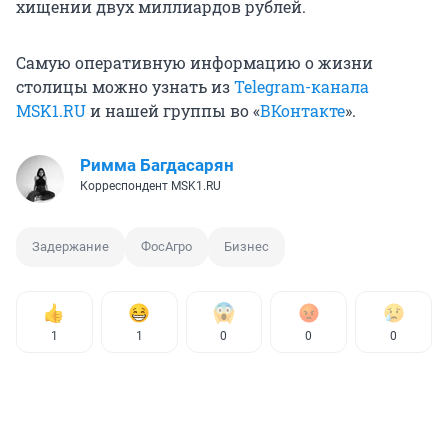
хищении двух миллиардов рублей.
Самую оперативную информацию о жизни
столицы можно узнать из
Telegram-канала
MSK1.RU
и нашей группы во «
ВКонтакте
».
Римма Багдасарян
Корреспондент MSK1.RU
Задержание
ФосАгро
Бизнес
1
1
0
0
0