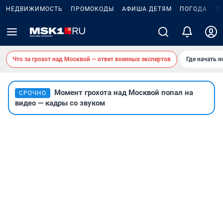
НЕДВИЖИМОСТЬ
ПРОМОКОДЫ
АФИША ДЕТЯМ
ПОГОДА
Т
Что за грохот над Москвой — ответ военных экспертов
Где начать 
Момент грохота над Москвой попал на
СРОЧНО
видео — кадры со звуком