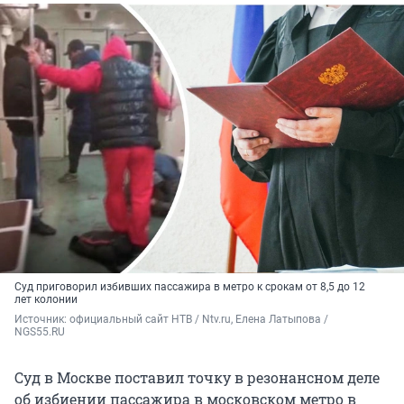
Суд приговорил избивших пассажира в метро к срокам от 8,5 до 12
лет колонии
Источник: 
официальный сайт НТВ / Ntv.ru, Елена Латыпова / 
NGS55.RU
Суд в Москве поставил точку в резонансном деле
об избиении пассажира в московском метро в