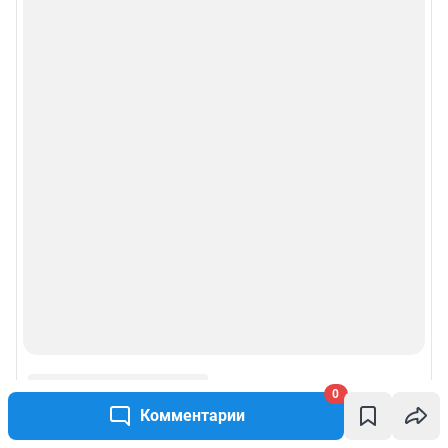
Рубрики
Реклама на сайте
О компании
Наши награды
Наши вакансии
Техподдержка
Предвыборная агитация
Статистика канала в MAX
0
Комментарии
Все города сети