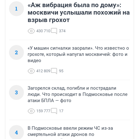
«Аж вибрация была по дому»:
1
москвичи услышали похожий на
взрыв грохот
430 710
374
«У машин сигналки заорали». Что известно о
2
грохоте, который напугал москвичей: фото и
видео
412 809
95
Загорелся склад, погибли и пострадали
3
люди. Что происходит в Подмосковье после
атаки БПЛА — фото
159 777
17
В Подмосковье ввели режим ЧС из-за
4
смертельной атаки дронов по