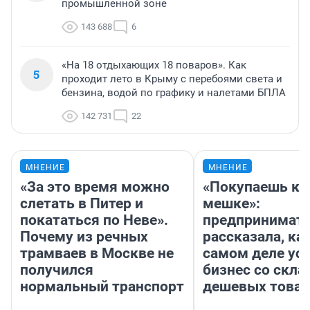
промышленной зоне
143 688
6
«На 18 отдыхающих 18 поваров». Как
5
проходит лето в Крыму с перебоями света и
бензина, водой по графику и налетами БПЛА
142 731
22
МНЕНИЕ
МНЕНИЕ
«За это время можно
«Покупаешь ко
слетать в Питер и
мешке»:
покататься по Неве».
предпринимат
Почему из речных
рассказала, как
трамваев в Москве не
самом деле ус
получился
бизнес со скл
нормальный транспорт
дешевых това