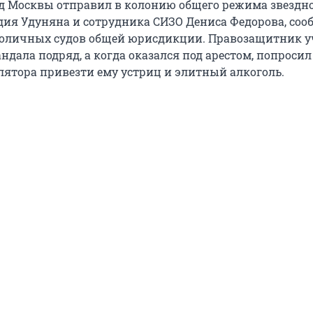
д Москвы отправил в колонию общего режима звездн
дия Удуняна и сотрудника СИЗО Дениса Федорова, соо
толичных судов общей юрисдикции. Правозащитник 
ндала подряд, а когда оказался под арестом, попросил
лятора привезти ему устриц и элитный алкоголь.