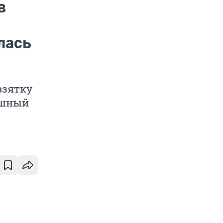
в
лась
взятку
ошный