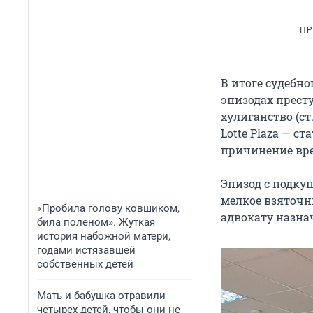
ПР
В итоге судебн
эпизодах престу
хулиганство (ст.
Lotte Plaza — с
причинение вреда
Эпизод с подку
мелкое взяточни
«Пробила голову ковшиком,
адвокату назна
била поленом». Жуткая
история набожной матери,
годами истязавшей
собственных детей
Мать и бабушка отравили
четырех детей, чтобы они не