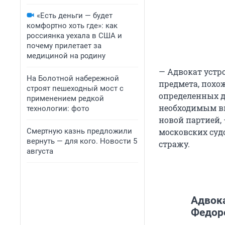
«Есть деньги — будет
комфортно хоть где»: как
россиянка уехала в США и
почему прилетает за
медициной на родину
— Адвокат устр
На Болотной набережной
предмета, похож
строят пешеходный мост с
определенных д
применением редкой
необходимым вы
технологии: фото
новой партией,
Смертную казнь предложили
московских суд
вернуть — для кого. Новости 5
стражу.
августа
Адвок
Федоро