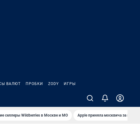
СЫ ВАЛЮТ
ПРОБКИ
ZODY
ИГРЫ
е селлеры Wildberries в Москве и МО
Apple приняла москвича за польз