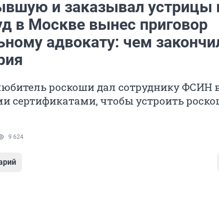
ывшую и заказывал устрицы 
уд в Москве вынес приговор
ьному адвокату: чем закончи
рия
любитель роскоши дал сотруднику ФСИН 
и сертификатами, чтобы устроить роск
9 624
арий