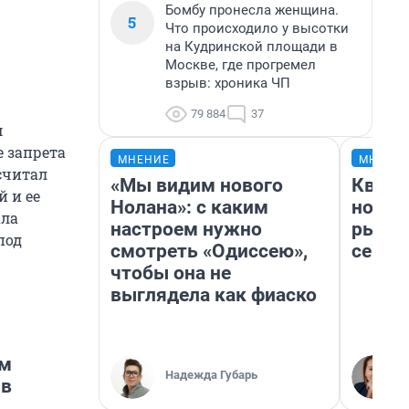
Бомбу пронесла женщина.
5
Что происходило у высотки
на Кудринской площади в
Москве, где прогремел
взрыв: хроника ЧП
79 884
37
м
е запрета
МНЕНИЕ
МНЕНИ
считал
«Мы видим нового
Кварт
 и ее
Нолана»: с каким
но де
ала
настроем нужно
рынок
под
смотреть «Одиссею»,
сейча
чтобы она не
выглядела как фиаско
ом
Надежда Губарь
 в