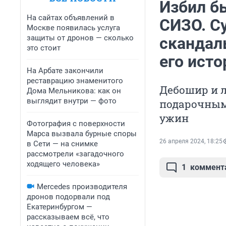
Избил б
На сайтах объявлений в
СИЗО. С
Москве появилась услуга
защиты от дронов — сколько
скандал
это стоит
его исто
На Арбате закончили
реставрацию знаменитого
Дебошир и 
Дома Мельникова: как он
выглядит внутри — фото
подарочным
ужин
Фотография с поверхности
Марса вызвала бурные споры
26 апреля 2024, 18:25
в Сети — на снимке
рассмотрели «загадочного
ходящего человека»
1
коммент
Mercedes производителя
дронов подорвали под
Екатеринбургом —
рассказываем всё, что