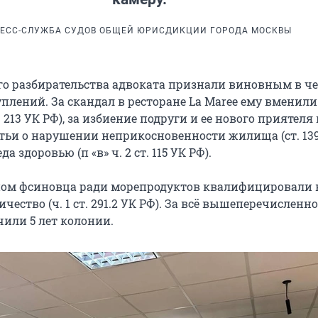
ЕСС-СЛУЖБА СУДОВ ОБЩЕЙ ЮРИСДИКЦИИ ГОРОДА МОСКВЫ
ого разбирательства адвоката признали виновным в ч
плений. За скандал в ресторане La Maree ему вменили
 213 УК РФ), за избиение подруги и ее нового приятеля 
татьи о нарушении неприкосновенности жилища (ст. 139
 здоровью (п «в» ч. 2 ст. 115 УК РФ).
пом фсиновца ради морепродуктов квалифицировали 
чество (ч. 1 ст. 291.2 УК РФ). За всё вышеперечисленно
чили 5 лет колонии.