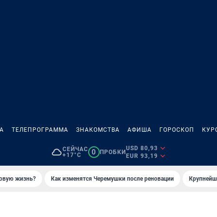
А
ТЕЛЕПРОГРАММА
ЗНАКОМСТВА
АФИША
ГОРОСКОП
КУР
USD 80,93
СЕЙЧАС
0
ПРОБКИ
+17°C
EUR 93,19
новую жизнь?
Как изменятся Черемушки после реновации
Крупнейши