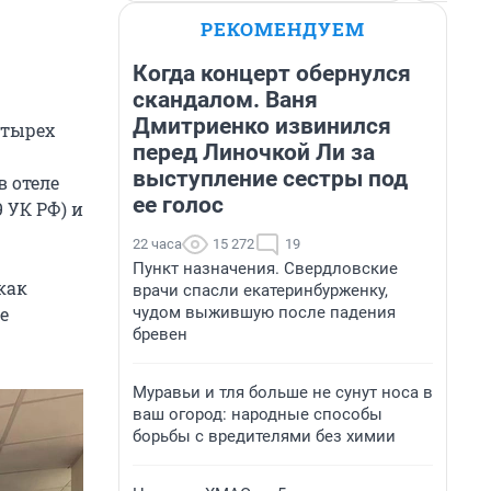
РЕКОМЕНДУЕМ
Когда концерт обернулся
скандалом. Ваня
Дмитриенко извинился
етырех
перед Линочкой Ли за
выступление сестры под
в отеле
ее голос
 УК РФ) и
22 часа
15 272
19
Пункт назначения. Свердловские
как
врачи спасли екатеринбурженку,
чудом выжившую после падения
е
бревен
Муравьи и тля больше не сунут носа в
ваш огород: народные способы
борьбы с вредителями без химии