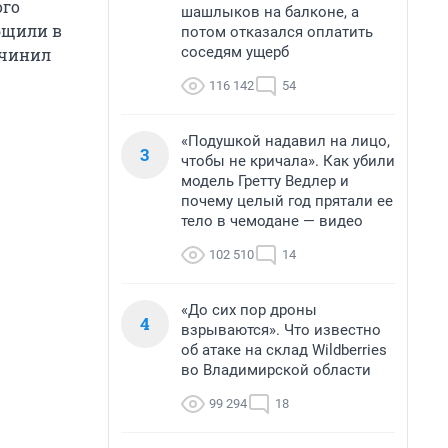
ого
шашлыков на балконе, а
бщили в
потом отказался оплатить
соседям ущерб
учинил
116 142
54
«Подушкой надавил на лицо,
3
чтобы не кричала». Как убили
модель Гретту Ведлер и
почему целый год прятали ее
тело в чемодане — видео
102 510
14
«До сих пор дроны
4
взрываются». Что известно
об атаке на склад Wildberries
во Владимирской области
99 294
18