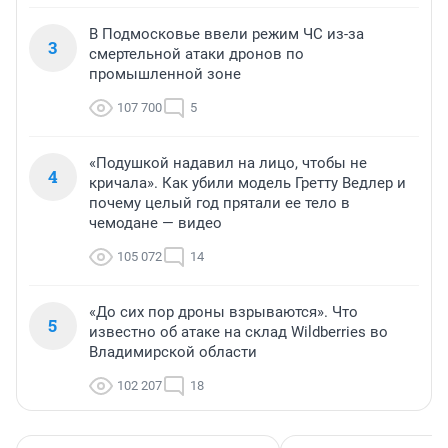
В Подмосковье ввели режим ЧС из-за
3
смертельной атаки дронов по
промышленной зоне
107 700
5
«Подушкой надавил на лицо, чтобы не
4
кричала». Как убили модель Гретту Ведлер и
почему целый год прятали ее тело в
чемодане — видео
105 072
14
«До сих пор дроны взрываются». Что
5
известно об атаке на склад Wildberries во
Владимирской области
102 207
18