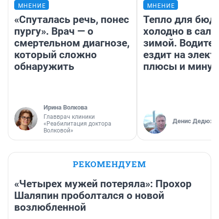
МНЕНИЕ
МНЕНИЕ
«Спуталась речь, понес
Тепло для бюд
пургу». Врач — о
холодно в сало
смертельном диагнозе,
зимой. Водител
который сложно
ездит на элект
обнаружить
плюсы и мину
Ирина Волкова
Главврач клиники
Денис Дедюхи
«Реабилитация доктора
Волковой»
РЕКОМЕНДУЕМ
«Четырех мужей потеряла»: Прохор
Шаляпин проболтался о новой
возлюбленной