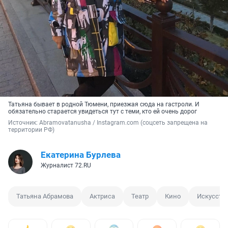
Татьяна бывает в родной Тюмени, приезжая сюда на гастроли. И
обязательно старается увидеться тут с теми, кто ей очень дорог
Источник: 
Abramovatanusha / Instagram.com (соцсеть запрещена на 
территории РФ)
Екатерина Бурлева
Журналист 72.RU
Татьяна Абрамова
Актриса
Театр
Кино
Искусств