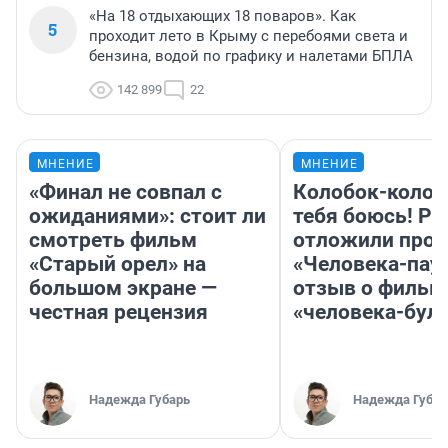
«На 18 отдыхающих 18 поваров». Как
5
проходит лето в Крыму с перебоями света и
бензина, водой по графику и налетами БПЛА
142 899
22
МНЕНИЕ
МНЕНИЕ
«Финал не совпал с
Колобок-колобо
ожиданиями»: стоит ли
тебя боюсь! Ра
смотреть фильм
отложили прок
«Старый орел» на
«Человека-пау
большом экране —
отзыв о фильм
честная рецензия
«человека-бул
Надежда Губарь
Надежда Губар