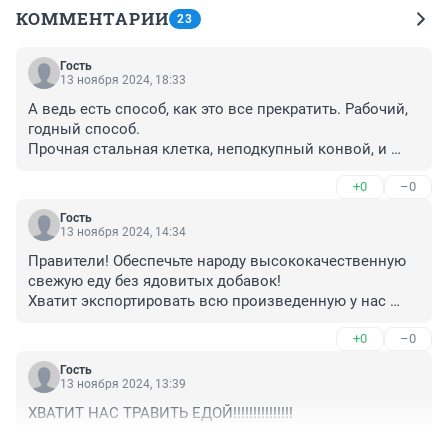
КОММЕНТАРИИ
23
Гость
13 ноября 2024, 18:33
А ведь есть способ, как это все прекратить. Рабочий, 
годный способ. 

Прочная стальная клетка, неподкупный конвой, и 
рейс в Нидерланды. 

+0
–0
Потом, правда, предстоит еще много работы. Но 
начинать надо. 

Гость
Надо, Федя! Надо!!! (ц)
13 ноября 2024, 14:34
Правители! Обеспечьте народу высококачественную 
свежую еду без ядовитых добавок!

Хватит экспортировать всю произведенную у нас 
высококачественную пищевую продукцию, а нас 
+0
–0
кормит отбросами по бешеным ценам!

Иначе желаемой фертильности и рождаемости вы не 
Гость
получите, как и трудоспособной гражданской рабочей 
13 ноября 2024, 13:39
силы и полноценно боеспособных солдат. Для этого 
ХВАТИТ НАС ТРАВИТЬ ЕДОЙ!!!!!!!!!!!!!!!
необходима хорошая еда, а не ядовитые отбросы!

Мы больше не будем это терпеть!!!!!