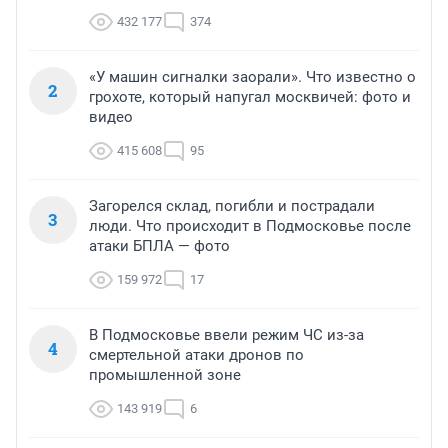
432 177
374
«У машин сигналки заорали». Что известно о
2
грохоте, который напугал москвичей: фото и
видео
415 608
95
Загорелся склад, погибли и пострадали
3
люди. Что происходит в Подмосковье после
атаки БПЛА — фото
159 972
17
В Подмосковье ввели режим ЧС из-за
4
смертельной атаки дронов по
промышленной зоне
143 919
6