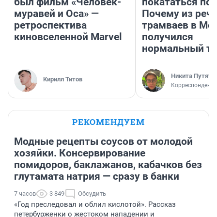
был фильм «Человек-
покататься по 
муравей и Оса» —
Почему из реч
ретроспектива
трамваев в Мо
киновселенной Marvel
получился
нормальный тр
Никита Путяти
Кирилл Титов
Корреспондент 
РЕКОМЕНДУЕМ
Модные рецепты соусов от молодой
хозяйки. Консервирование
помидоров, баклажанов, кабачков без
глутамата натрия — сразу в банки
7 часов
3 849
Обсудить
«Год преследовал и облил кислотой». Рассказ
петербурженки о жестоком нападении и