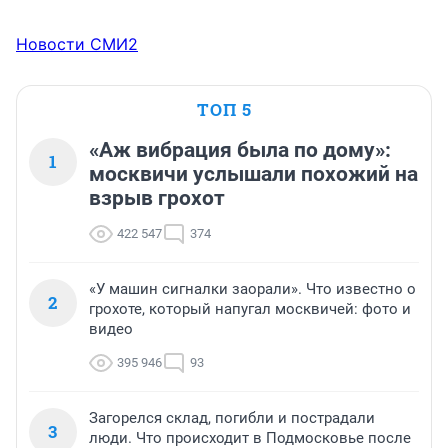
Новости СМИ2
ТОП 5
«Аж вибрация была по дому»:
1
москвичи услышали похожий на
взрыв грохот
422 547
374
«У машин сигналки заорали». Что известно о
2
грохоте, который напугал москвичей: фото и
видео
395 946
93
Загорелся склад, погибли и пострадали
3
люди. Что происходит в Подмосковье после