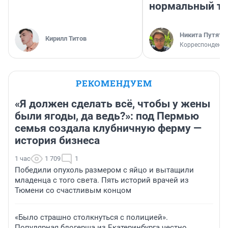
нормальный тр
Никита Путяти
Кирилл Титов
Корреспондент 
РЕКОМЕНДУЕМ
«Я должен сделать всё, чтобы у жены
были ягоды, да ведь?»: под Пермью
семья создала клубничную ферму —
история бизнеса
1 час
1 709
1
Победили опухоль размером с яйцо и вытащили
младенца с того света. Пять историй врачей из
Тюмени со счастливым концом
«Было страшно столкнуться с полицией».
Популярная блогерша из Екатеринбурга честно