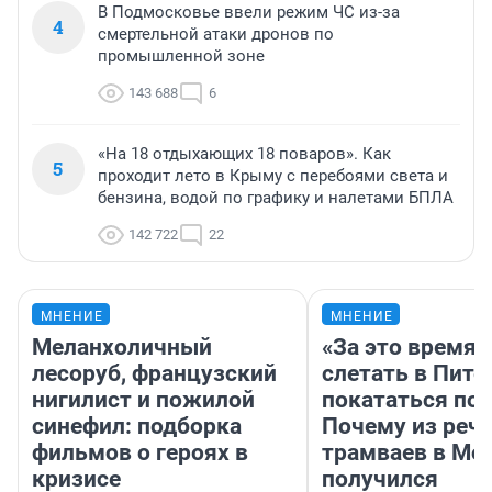
В Подмосковье ввели режим ЧС из-за
4
смертельной атаки дронов по
промышленной зоне
143 688
6
«На 18 отдыхающих 18 поваров». Как
5
проходит лето в Крыму с перебоями света и
бензина, водой по графику и налетами БПЛА
142 722
22
МНЕНИЕ
МНЕНИЕ
Меланхоличный
«За это время
лесоруб, французский
слетать в Пите
нигилист и пожилой
покататься по 
синефил: подборка
Почему из реч
фильмов о героях в
трамваев в Мо
кризисе
получился