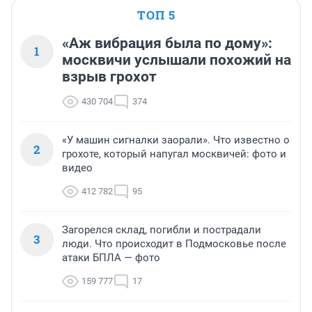
ТОП 5
«Аж вибрация была по дому»:
1
москвичи услышали похожий на
взрыв грохот
430 704
374
«У машин сигналки заорали». Что известно о
2
грохоте, который напугал москвичей: фото и
видео
412 782
95
Загорелся склад, погибли и пострадали
3
люди. Что происходит в Подмосковье после
атаки БПЛА — фото
159 777
17