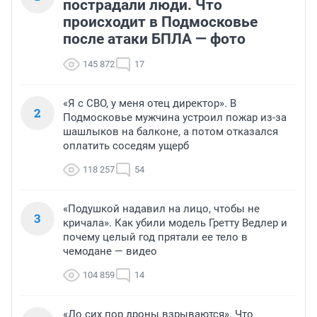
пострадали люди. Что
происходит в Подмосковье
после атаки БПЛА — фото
145 872
17
«Я с СВО, у меня отец директор». В
2
Подмосковье мужчина устроил пожар из-за
шашлыков на балконе, а потом отказался
оплатить соседям ущерб
118 257
54
«Подушкой надавил на лицо, чтобы не
3
кричала». Как убили модель Гретту Ведлер и
почему целый год прятали ее тело в
чемодане — видео
104 859
14
«До сих пор дроны взрываются». Что