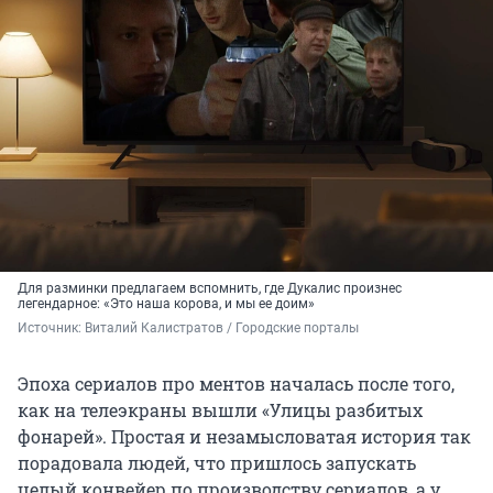
Для разминки предлагаем вспомнить, где Дукалис произнес
легендарное: «Это наша корова, и мы ее доим»
Источник: 
Виталий Калистратов / Городские порталы
Эпоха сериалов про ментов началась после того,
как на телеэкраны вышли «Улицы разбитых
фонарей». Простая и незамысловатая история так
порадовала людей, что пришлось запускать
целый конвейер по производству сериалов, а у