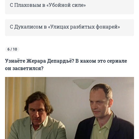
С Плаховым в «Убойной силе»
С Дукалисом в «Улицах разбитых фонарей»
6 / 10
Узнаёте Жерара Депардьё? В каком это сериале
он засветился?