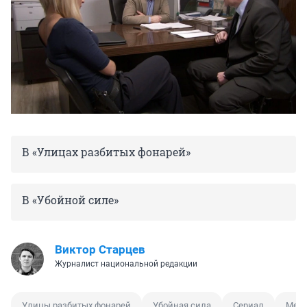
В «Улицах разбитых фонарей»
В «Убойной силе»
Виктор Старцев
Журналист национальной редакции
Улицы разбитых фонарей
Убойная сила
Сериал
Мен