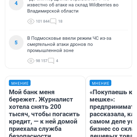
4
известно об атаке на склад Wildberries во
Владимирской области
101 844
18
В Подмосковье ввели режим ЧС из-за
5
смертельной атаки дронов по
промышленной зоне
98 157
4
МНЕНИЕ
МНЕНИЕ
Мой банк меня
«Покупаешь ко
бережет. Журналист
мешке»:
хотела снять 200
предпринимат
тысяч, чтобы погасить
рассказала, как
кредит, — к ней домой
самом деле ус
приехала служба
бизнес со скл
безопасности
дешевых това